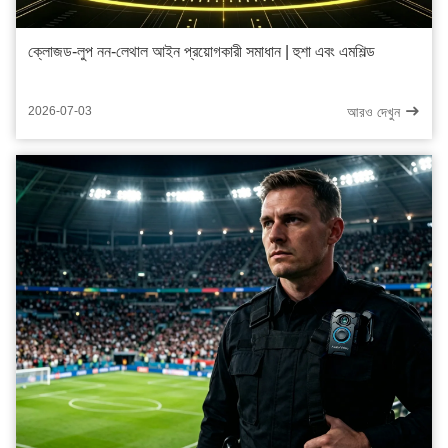
ক্লোজড-লুপ নন-লেথাল আইন প্রয়োগকারী সমাধান | হুশা এবং এমশিল্ড
আরও দেখুন
2026-07-03