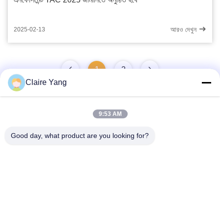
আরও দেখুন
2025-02-13
1
2
Claire Yang
9:53 AM
দ্রুত যোগাযোগ
Good day, what product are you looking for?
ঠিকানা
১৭ তলা, ব্লক ৯এ, বাওনেং সায়েন্স পার্ক, চিংহু কমিউনিটি, লংহুয়া জেলা, শেনঝেন সিটি,
গুয়াংডং প্রদেশ, চীন
টেলিফোন
86-0755-33977936