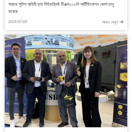
গায়ানা পুলিশ বাহিনী হুশা সিইডব্লিউ টিএক্স২০০পি সার্টিফিকেশন কোর্স চালু
করেছে
আরও দেখুন
2025-07-03