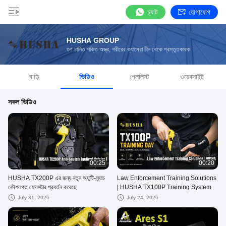
চ্যাট
যোগাযোগ
HUSHA GROUP
গুণ চালিত শক্তি অস্ত্র, শরীরের ক্যামেরা চীন থেকে প্রস্তুতকারক
বাড়ি
ভিডিও
প্লেলিস্ট
ওয়েবসাইট
সকল ভিডিও
00:25
00:20
HUSHA TX200P এর জন্য নতুন অ্যান্টি-স্ন্যাচ
Law Enforcement Training Solutions
কৌশলগত হোলস্টার প্রবর্তন করেছে
| HUSHA TX100P Training System
July 31, 2026
July 24, 2026