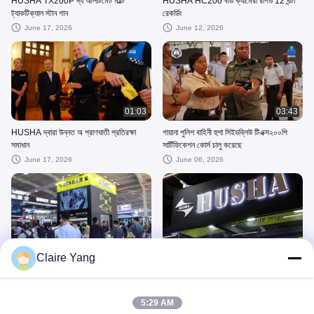
HUSHA TX200P দ্য আলটিমেট মাল্টি
HUSHA HC200 বডি ক্যামেরা রাগড 12 ঘন্টা
ট্যাকটিক্যাল স্টান গান
রেকর্ডিং
June 17, 2026
June 12, 2026
01:03
03:43
HUSHA দ্বারা উন্নত অ প্রাণঘাতী প্রতিরক্ষা
গায়ানা পুলিশ বাহিনী হুশা সিইডব্লিউ টিএক্স২০০পি
সমাধান
সার্টিফিকেশন কোর্স চালু করেছে
June 17, 2026
June 06, 2026
01:23
00:50
Claire Yang
CIEPE 2025, বেইজিং-এ হুশা
Nuremberg এ Enforce Tac 2025 এ
HUSHA
July 27, 2026
June 13, 2026
5:29 AM