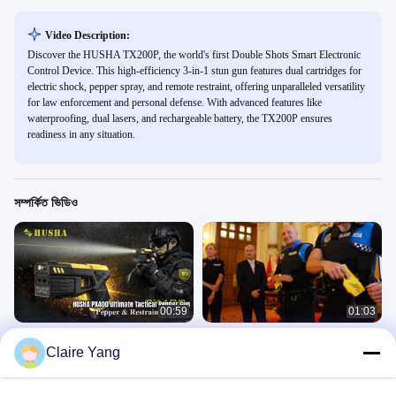
Video Description:
Discover the HUSHA TX200P, the world's first Double Shots Smart Electronic
Control Device. This high-efficiency 3-in-1 stun gun features dual cartridges for
electric shock, pepper spray, and remote restraint, offering unparalleled versatility
for law enforcement and personal defense. With advanced features like
waterproofing, dual lasers, and rechargeable battery, the TX200P ensures
readiness in any situation.
সম্পর্কিত ভিডিও
00:59
01:03
HUSHA PX400 ট্যাকটিক্যাল পিপার স্প্রে এবং
HUSHA দ্বারা উন্নত অ প্রাণঘাতী প্রতিরক্ষা
Claire Yang
রেস্ট্রেন্ট ডিভাইস
সমাধান
প্রস্তাবিত
প্রস্তাবিত
June 18, 2026
June 04, 2026