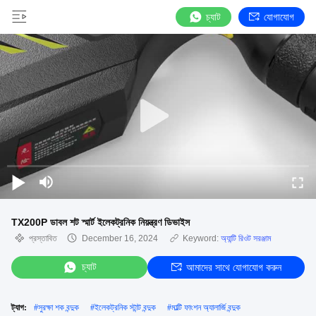
চ্যাট
যোগাযোগ
TX200P ডাবল শট স্মার্ট ইলেকট্রনিক নিয়ন্ত্রণ ডিভাইস
প্রস্তাবিত
December 16, 2024
Keyword:
অ্যান্টি রিওট সরঞ্জাম
চ্যাট
আমাদের সাথে যোগাযোগ করুন
ট্যাগ:
#
সুরক্ষা শক বন্দুক
#
ইলেকট্রনিক স্টান্ট বন্দুক
#
মাল্টি ফাংশন অ্যালার্জি বন্দুক