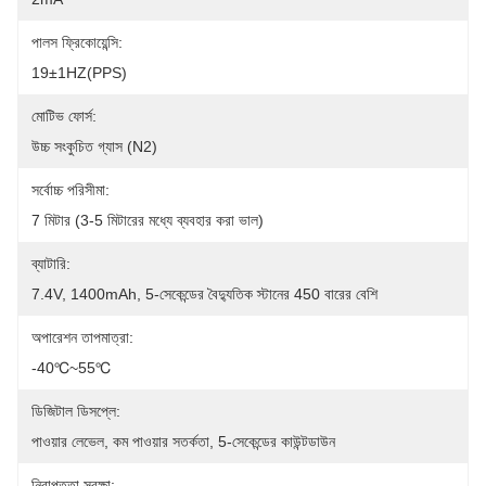
পালস ফ্রিকোয়েন্সি:
19±1HZ(PPS)
মোটিভ ফোর্স:
উচ্চ সংকুচিত গ্যাস (N2)
সর্বোচ্চ পরিসীমা:
7 মিটার (3-5 মিটারের মধ্যে ব্যবহার করা ভাল)
ব্যাটারি:
7.4V, 1400mAh, 5-সেকেন্ডের বৈদ্যুতিক স্টানের 450 বারের বেশি
অপারেশন তাপমাত্রা:
-40℃~55℃
ডিজিটাল ডিসপ্লে:
পাওয়ার লেভেল, কম পাওয়ার সতর্কতা, 5-সেকেন্ডের কাউন্টডাউন
নিরাপত্তা সুরক্ষা: