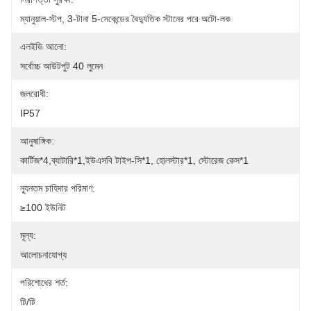
ম্যানুয়াল-স্টপ, 3-টানা 5-সেকেন্ডের বৈদ্যুতিক স্টানের পরে অটো-লক
এলইডি আলো:
সর্বোচ্চ আউটপুট 40 লুমেন
জলরোধী:
IP57
আনুষাঙ্গিক:
কার্টিজ*4,ব্যাটারি*1,ইউএসবি টাইপ-সি*1, হোলস্টার*1, স্টোরেজ কেস*1
ন্যূনতম চাহিদার পরিমাণ:
≥100 ইউনিট
মূল্য:
আলোচনাযোগ্য
পরিশোধের শর্ত:
টি/টি