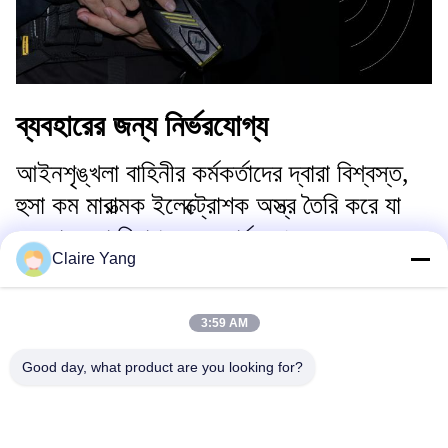
ব্যবহারের জন্য নির্ভরযোগ্য
আইনশৃঙ্খলা বাহিনীর কর্মকর্তাদের দ্বারা বিশ্বস্ত,
হুসা কম মারাত্মক ইলেক্ট্রোশক অস্ত্র তৈরি করে যা
ব্যবহার করা নিরাপদ এবং কার্যকর।
Claire Yang
জলরোধী, সবুজ লেজার, শক্তিশালী আলো,
রিচার্জেবল ব্যাটারি, ডেটা ফাংশন এবং বিডব্লিউসি
3:59 AM
অ্যাক্টিভেশন হুশাকে বিপজ্জনক পরিস্থিতিতে প্রথম
শক্তি বিকল্প হিসাবে পরিবেশন করে।
Good day, what product are you looking for?