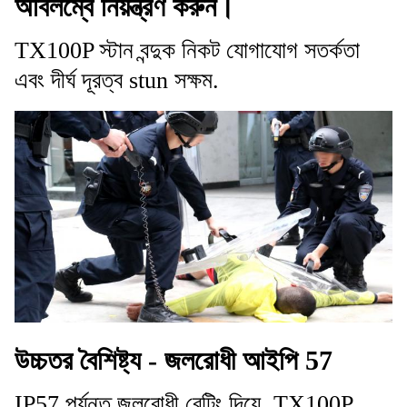
অবিলম্বে নিয়ন্ত্রণ করুন।
TX100P স্টান বন্দুক নিকট যোগাযোগ সতর্কতা
এবং দীর্ঘ দূরত্ব stun সক্ষম.
উচ্চতর বৈশিষ্ট্য - জলরোধী আইপি 57
IP57 পর্যন্ত জলরোধী রেটিং দিয়ে, TX100P