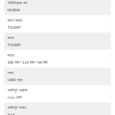
পরিচিতিমুলক নাম:
HUSHA
মডেল নম্বার:
TX100P
মডেল:
TX100P
মাত্রা:
195 মিমি * 114 মিমি * 44 মিমি
ওজন:
<400 গ্রাম
আউটপুট ভোল্টেজ:
৫৫±৫ কেভি
আউটপুট বর্তমান:
2mA