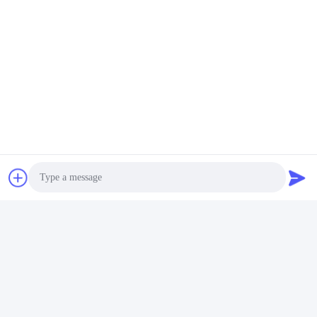
পণ্য কাঠামো
HUSHA TX100P মূলত তিনটি অংশ, প্রধান শরীর,
কার্টিজ এবং ব্যাটারি নিয়ে গঠিত।
Photo
Video Call