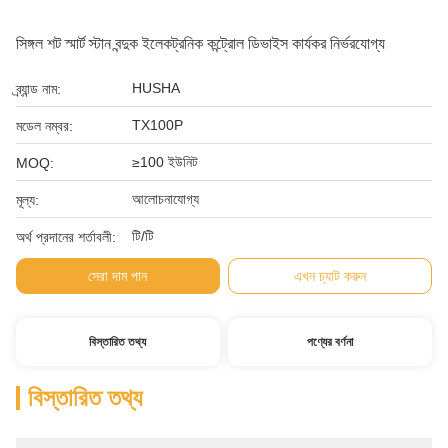
সিঙ্গল শট স্মার্ট স্টান বন্দুক ইলেকট্রনিক কন্ট্রোল ডিভাইস কার্যকর নির্ভরযোগ্য
HUSHA
ব্র্যান্ড নাম:
TX100P
মডেল নম্বর:
≥100 ইউনিট
MOQ:
আলোচনাযোগ্য
মূল্য:
টি/টি
অর্থ প্রদানের শর্তাবলী:
সেরা দাম পান
এখন চ্যাট করুন
বিস্তারিত তথ্য
পণ্যের বর্ণনা
বিস্তারিত তথ্য