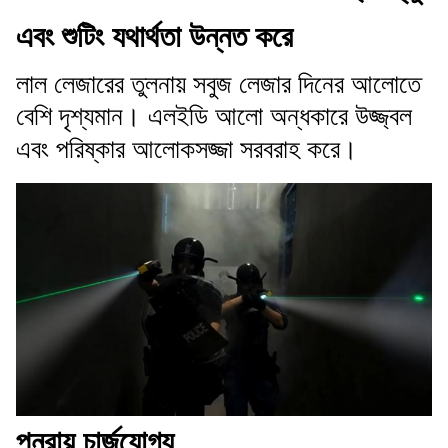
এবং শুটিং যথার্থতা উন্নত করে
লাল লেজারের তুলনায় সবুজ লেজার দিনের আলোতে
বেশি দৃশ্যমান। এলইডি আলো অন্ধকারে উজ্জ্বল
এবং পরিষ্কার আলোকসজ্জা সরবরাহ করে।
পুনরায় চার্জযোগ্য