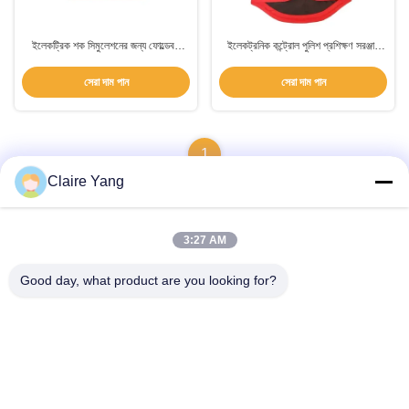
ইলেকট্রিক শক সিমুলেশনের জন্য ফোল্ডেবল
ইলেকট্রনিক কন্ট্রোল পুলিশ প্রশিক্ষণ সরঞ্জাম
পুলিশ প্রশিক্ষণ সরঞ্জাম প্রশিক্ষণ লক্ষ্য
আঘাত প্রতিরোধের জন্য বৈদ্যুতিক শক জ্যাকেট
সেরা দাম পান
সেরা দাম পান
1
Claire Yang
3:27 AM
দ্রুত যোগাযোগ
Good day, what product are you looking for?
ঠিকানা
১৭ তলা, ব্লক ৯এ, বাওনেং সায়েন্স পার্ক, চিংহু কমিউনিটি, লংহুয়া জেলা, শেনঝেন সিটি,
গুয়াংডং প্রদেশ, চীন
টেলিফোন