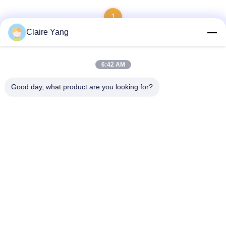
1
Claire Yang
6:42 AM
দ্রুত যোগাযোগ
Good day, what product are you looking for?
ঠিকানা
১৭ তলা, ব্লক ৯এ, বাওনেং সায়েন্স পার্ক, চিংহু কমিউনিটি, লংহুয়া জেলা, শেনঝেন সিটি,
গুয়াংডং প্রদেশ, চীন
টেলিফোন
86-0755-33977936
ই-মেইল
info@hushacn.com