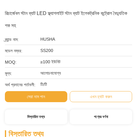
রিচার্জেবল স্টান ব্যাট LED ফ্ল্যাশলাইট স্টান ব্যাট ইলেকট্রনিক কন্ট্রোল বৈদ্যুতিক
শক সহ
HUSHA
ব্র্যান্ড নাম:
SS200
মডেল নম্বর:
≥100 ইউনিট
MOQ:
আলোচনাযোগ্য
মূল্য:
টি/টি
অর্থ প্রদানের শর্তাবলী:
সেরা দাম পান
এখন চ্যাট করুন
বিস্তারিত তথ্য
পণ্যের বর্ণনা
বিস্তারিত তথ্য