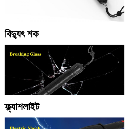
বিদ্যুৎ শক
ফ্ল্যাশলাইট