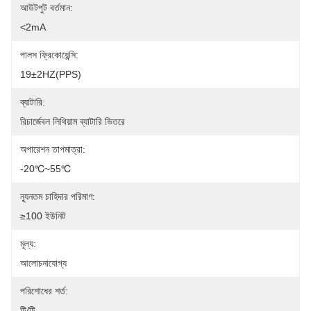
আউটপুট বর্তমান:
<2mA
পালস ফ্রিকোয়েন্সি:
19±2HZ(PPS)
ব্যাটারি:
রিচার্জেবল লিথিয়াম ব্যাটারি ভিতরে
অপারেশন তাপমাত্রা:
-20℃~55℃
ন্যূনতম চাহিদার পরিমাণ:
≥100 ইউনিট
মূল্য:
আলোচনাযোগ্য
পরিশোধের শর্ত:
টি/টি