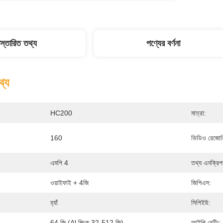
িস্তারিত তথ্য
পণ্যের বর্ণনা
থ্য
HC200
মাত্রা:
160
ভিডিও রেজো
এমপি 4
তথ্য এনক্রিপ
ওয়াইফাই + 4জি
জিপিএস:
হ্যাঁ
সিপিইউ:
64 জি (al চ্ছিক 32-512 জি)
আইপি রেটিং: