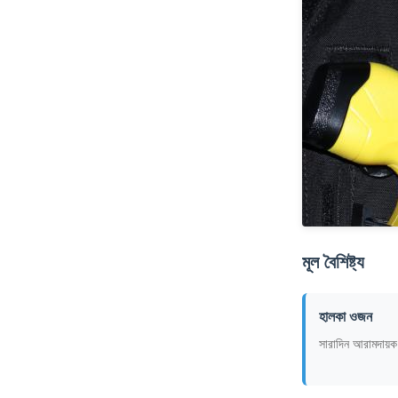
মূল বৈশিষ্ট্য
হালকা ওজন
সারাদিন আরামদায়ক