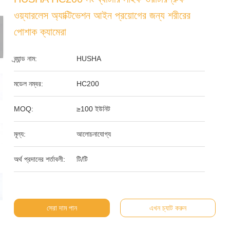
ওয়্যারলেস অ্যাক্টিভেশন আইন প্রয়োগের জন্য শরীরের
পোশাক ক্যামেরা
ব্র্যান্ড নাম:
HUSHA
মডেল নম্বর:
HC200
MOQ:
≥100 ইউনিট
মূল্য:
আলোচনাযোগ্য
অর্থ প্রদানের শর্তাবলী:
টি/টি
সেরা দাম পান
এখন চ্যাট করুন