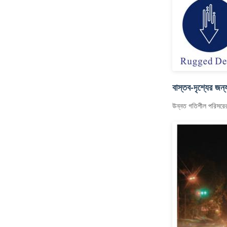
বাস্তব-দৃশ্যের জন
উন্নত গতিশীল পরিসরের