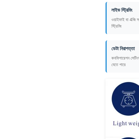
লাইভ স্ট্রিমিং
ওয়াইফাই বা 4জি স
স্ট্রিমিং
ডেটা নিরাপত্তা
কনফিগারেশন সেটিংস
যেতে পারে