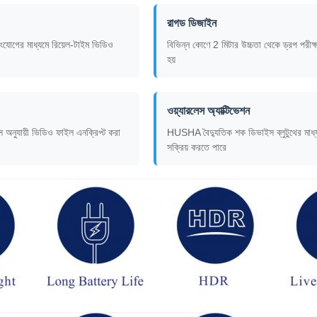
রাগড ডিজাইন
ংযোগের মাধ্যমে রিয়েল-টাইম ভিডিও
বিভিন্ন কোণে 2 মিটার উচ্চতা থেকে ড্রপ পরীক্ষা
হয়
ওয়্যারলেস অ্যাক্টিভেশন
 অনুযায়ী ভিডিও ফাইল এনক্রিপ্ট করা
HUSHA বৈদ্যুতিক শক ডিভাইস ব্লুটুথের মাধ্যম
সক্রিয় করতে পারে