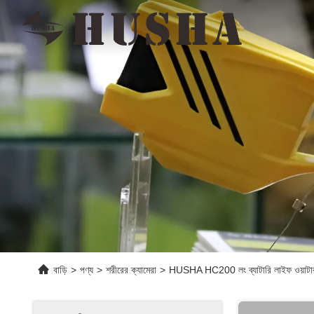
বাড়ি
>
পণ্য
>
শরীরের ক্যামেরা
>
HUSHA HC200 লং ব্যাটারি লাইফ ওয়াটারপ্র