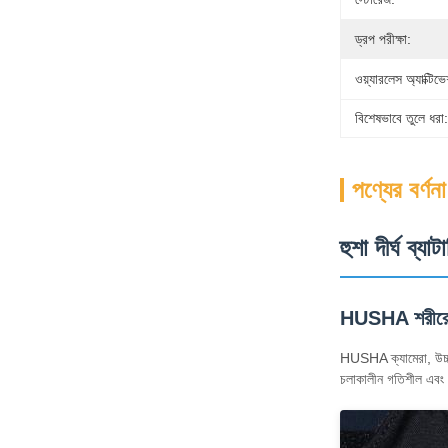
ড্রপ পরীক্ষা:
ওয়্যারলেস অ্যাক্টিভ
বিশেষভাবে তুলে ধরা:
পণ্যের বর্ণনা
হুশা দীর্ঘ ব্
HUSHA শরীরে 
HUSHA ক্যামেরা, উচ্চ 
চলাকালীন গতিশীল এবং স্