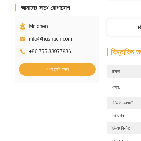
আমাদের সাথে যোগাযোগ
Mr. chen
ব
info@hushacn.com
বিস্তারিত ত
+86 755 33977936
এখন চ্যাট করুন
মডেল:
ওজন:
ভিডিও ফরম্যাট:
নেটওয়ার্ক:
ইউএসবি-সি:
স্টোরেজ: