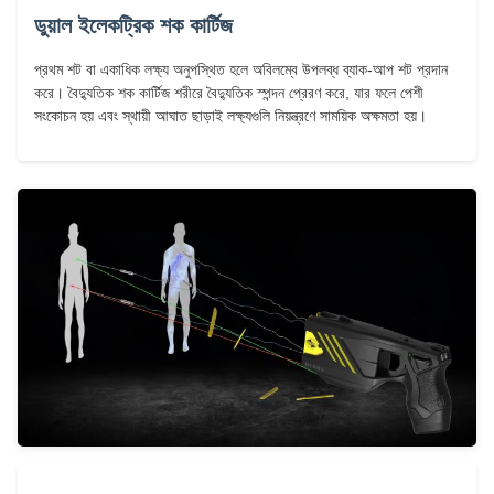
ডুয়াল ইলেকট্রিক শক কার্টিজ
প্রথম শট বা একাধিক লক্ষ্য অনুপস্থিত হলে অবিলম্বে উপলব্ধ ব্যাক-আপ শট প্রদান
করে। বৈদ্যুতিক শক কার্টিজ শরীরে বৈদ্যুতিক স্পন্দন প্রেরণ করে, যার ফলে পেশী
সংকোচন হয় এবং স্থায়ী আঘাত ছাড়াই লক্ষ্যগুলি নিয়ন্ত্রণে সাময়িক অক্ষমতা হয়।