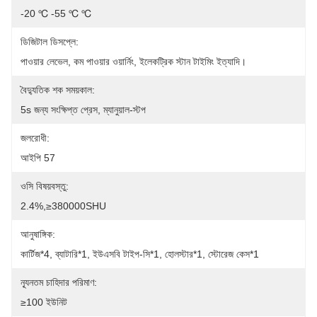
-20 ℃ -55 ℃ ℃
ডিজিটাল ডিসপ্লে:
পাওয়ার লেভেল, কম পাওয়ার ওয়ার্নিং, ইলেকট্রিক স্টান টাইমিং ইত্যাদি।
বৈদ্যুতিক শক সময়কাল:
5s জন্য সংক্ষিপ্ত প্রেস, ম্যানুয়াল-স্টপ
জলরোধী:
আইপি 57
ওসি বিষয়বস্তু:
2.4%,≥380000SHU
আনুষাঙ্গিক:
কার্টিজ*4, ব্যাটারি*1, ইউএসবি টাইপ-সি*1, হোলস্টার*1, স্টোরেজ কেস*1
ন্যূনতম চাহিদার পরিমাণ:
≥100 ইউনিট