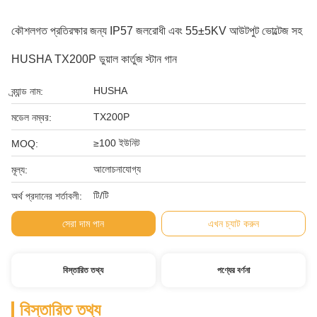
কৌশলগত প্রতিরক্ষার জন্য IP57 জলরোধী এবং 55±5KV আউটপুট ভোল্টেজ সহ
HUSHA TX200P ডুয়াল কার্তুজ স্টান গান
HUSHA
ব্র্যান্ড নাম:
TX200P
মডেল নম্বর:
≥100 ইউনিট
MOQ:
আলোচনাযোগ্য
মূল্য:
টি/টি
অর্থ প্রদানের শর্তাবলী:
সেরা দাম পান
এখন চ্যাট করুন
বিস্তারিত তথ্য
পণ্যের বর্ণনা
বিস্তারিত তথ্য