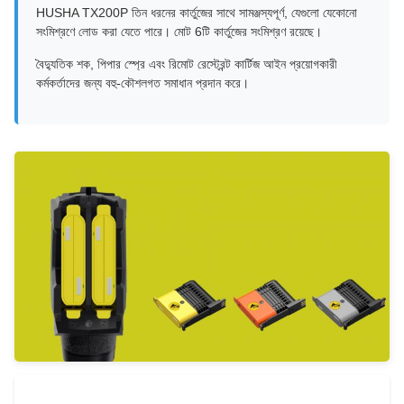
HUSHA TX200P তিন ধরনের কার্তুজের সাথে সামঞ্জস্যপূর্ণ, যেগুলো যেকোনো
সংমিশ্রণে লোড করা যেতে পারে। মোট 6টি কার্তুজের সংমিশ্রণ রয়েছে।
বৈদ্যুতিক শক, পিপার স্প্রে এবং রিমোট রেস্ট্রেন্ট কার্টিজ আইন প্রয়োগকারী
কর্মকর্তাদের জন্য বহু-কৌশলগত সমাধান প্রদান করে।