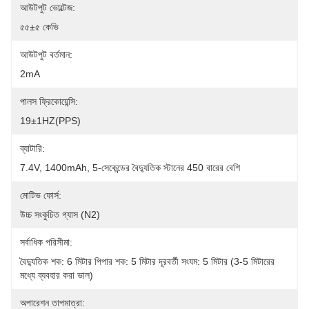
আউটপুট ভোল্টেজ:
৫৫±৫ কেভি
আউটপুট বর্তমান:
2mA
পালস ফ্রিকোয়েন্সি:
19±1HZ(PPS)
ব্যাটারি:
7.4V, 1400mAh, 5-সেকেন্ডের বৈদ্যুতিক স্টানের 450 বারের বেশি
মোটিভ ফোর্স:
উচ্চ সংকুচিত গ্যাস (N2)
সর্বাধিক পরিসীমা:
বৈদ্যুতিক শক: 6 মিটার পিপার শক: 5 মিটার দূরবর্তী সংযম: 5 মিটার (3-5 মিটারের 
মধ্যে ব্যবহার করা ভাল)
অপারেশন তাপমাত্রা: