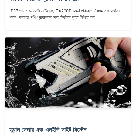
IP57 পর্যন্ত জলরোধী রেটিং সহ, TX200P আর্দ্র পরিবেশে নিরাপদ এবং কার্যকর
থাকে, সবচেয়ে বেশি প্রয়োজনের সময় নির্ভরযোগ্যতা নিশ্চিত করে।
ডুয়াল লেজার এবং এলইডি লাইট সিস্টেম