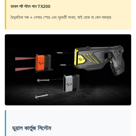
ডাবল শট স্টান গান TX200
বৈদ্যুতিক শক + পেপার স্প্রে এবং দূরবর্তী সংযম, যাই হোক না কেন সমন্বয়
ডুয়াল কার্তুজ সিস্টেম