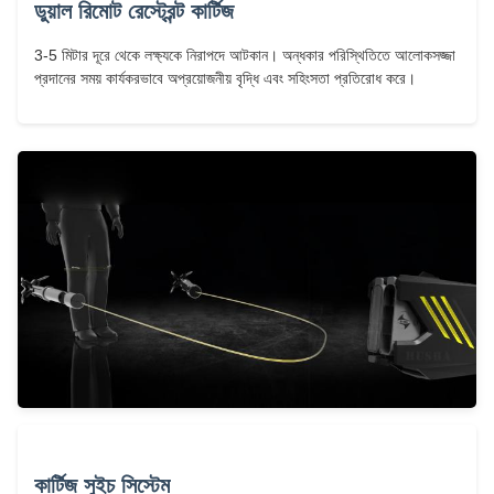
ডুয়াল রিমোট রেস্ট্রেন্ট কার্টিজ
3-5 মিটার দূরে থেকে লক্ষ্যকে নিরাপদে আটকান। অন্ধকার পরিস্থিতিতে আলোকসজ্জা
প্রদানের সময় কার্যকরভাবে অপ্রয়োজনীয় বৃদ্ধি এবং সহিংসতা প্রতিরোধ করে।
কার্টিজ সুইচ সিস্টেম