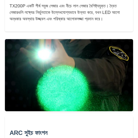
TX200P একটি শীর্ষ সবুজ লেজার এবং নীচে লাল লেজার বৈশিষ্ট্যযুক্ত। দ্বৈত
লেজারগুলি লক্ষ্যের নির্ভুলতাকে উল্লেখযোগ্যভাবে উন্নত করে, যখন LED আলো
অন্ধকার অবস্থায় উজ্জ্বল এবং পরিষ্কার আলোকসজ্জা প্রদান করে।
ARC সুইচ ফাংশন