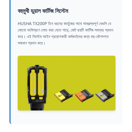
বহুমুখী ডুয়াল কার্টিজ সিস্টেম
HUSHA TX200P তিন ধরনের কার্তুজের সাথে সামঞ্জস্যপূর্ণ যেগুলি যে
কোনো সংমিশ্রণে লোড করা যেতে পারে, মোট ছয়টি কার্টিজ সমন্বয় প্রদান
করে। এই সিস্টেম আইন প্রয়োগকারী কর্মকর্তাদের জন্য বহু-কৌশলগত
সমাধান প্রদান করে।