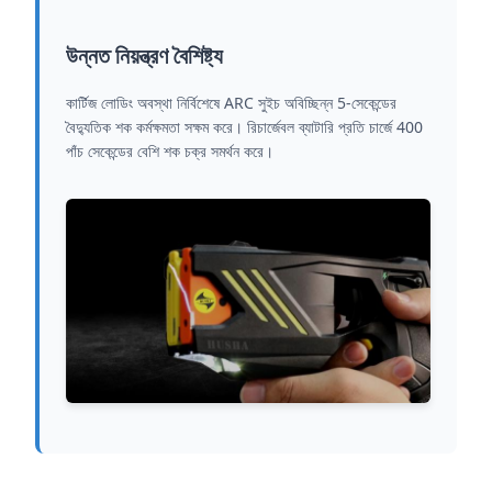
উন্নত নিয়ন্ত্রণ বৈশিষ্ট্য
কার্টিজ লোডিং অবস্থা নির্বিশেষে ARC সুইচ অবিচ্ছিন্ন 5-সেকেন্ডের
বৈদ্যুতিক শক কর্মক্ষমতা সক্ষম করে। রিচার্জেবল ব্যাটারি প্রতি চার্জে 400
পাঁচ সেকেন্ডের বেশি শক চক্র সমর্থন করে।