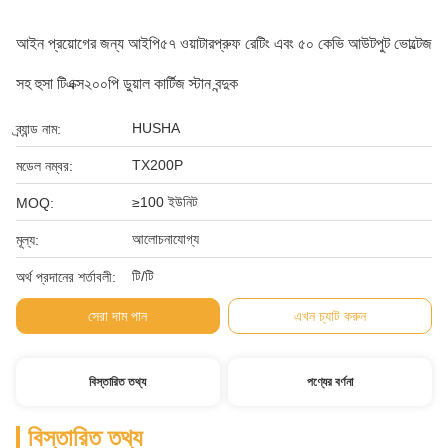
আইন প্রয়োগের জন্য আইপি৫৭ ওয়াটারপ্রুফ রেটিং এবং ৫০ কেভি আউটপুট ভোল্টেজ
সহ হুসা টিএক্স২০০পি ডুয়াল কার্টিজ স্টান বন্দুক
HUSHA
ব্র্যান্ড নাম:
TX200P
মডেল নম্বর:
≥100 ইউনিট
MOQ:
আলোচনাযোগ্য
মূল্য:
টি/টি
অর্থ প্রদানের শর্তাবলী:
সেরা দাম পান
এখন চ্যাট করুন
বিস্তারিত তথ্য
পণ্যের বর্ণনা
বিস্তারিত তথ্য