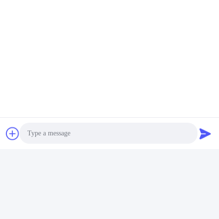
বর্ধিত ব্যবহারকারীর নিরাপত্তা
দীর্ঘস্থায়ী আঘাত না দিয়ে হুমকি নিরপেক্ষ করার ক্ষমতা ব্যবহারকারীর মঙ্গলকে
অগ্রাধিকার দেয় এবং কার্যকর সংঘর্ষ পরিচালনার অনুমতি দেয়। এই অ-
প্রাণঘাতী পন্থা বৃদ্ধির ঝুঁকি কমিয়ে দেয় এবং উচ্চ-চাপের পরিস্থিতিতে
নৈতিক শক্তির মানকে সমর্থন করে নিরাপদ অপারেশনাল পরিবেশ তৈরি করে।
Photo
ট্যাগ:
পরিবাহী শক্তির অস্ত্র
ইলেক্ট্রোশক অস্ত্র
Video Call