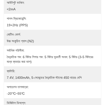
আউটপুট বর্তমান:
<2mA
পালস ফ্রিকোয়েন্সি:
19+2Hz (PPS)
মোটিভ ফোর্স:
উচ্চ সংকুচিত গ্যাস (N2)
সর্বাধিক পরিসীমা:
বৈদ্যুতিক শক: 6 মিটার পিপার শক: 5 মিটার দূরবর্তী সংযম: 5 মিটার (3-5 মিটারের 
মধ্যে ব্যবহার করা ভাল)
ব্যাটারি:
7.4V, 1400mAh, 5-সেকেন্ডের বৈদ্যুতিক স্টানের 450 বারের বেশি
অপারেশন তাপমাত্রা:
-20'℃~55℃
ডিজিটাল ডিসপ্লে: