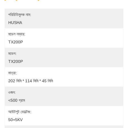
পরিচিতিমুলক নাম:
HUSHA
মডেল নম্বার:
TX200P
মডেল:
TX200P
মাত্রা:
202 মিমি * 114 মিমি * 45 মিমি
ওজন:
<500 গ্রাম
আউটপুট ভোল্টেজ:
50+5KV