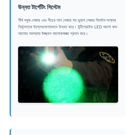
উন্নত টার্গেটিং সিস্টেম
শীর্ষ সবুজ লেজার এবং নীচের লাল লেজার সহ ডুয়াল লেজার সিস্টেম লক্ষ্যের
নির্ভুলতাকে উল্লেখযোগ্যভাবে উন্নত করে। ইন্টিগ্রেটেড LED আলো কম-
আলোর অবস্থায় উজ্জ্বল আলোকসজ্জা প্রদান করে।