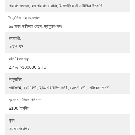
পাওয়ার লেভেল, কম পাওয়ার ওয়ার্নিং, ইলেকট্রিক স্টান টাইমিং ইত্যাদি।
বৈদ্যুতিক শক সময়কাল:
5s জন্য সংক্ষিপ্ত প্রেস, ম্যানুয়াল-স্টপ
জলরোধী:
আইপি 57
ওসি বিষয়বস্তু:
2.4%,>380000 SHU
আনুষাঙ্গিক:
কার্টিজ*4, ব্যাটারি*1, ইউএসবি টাইপ-সি*1, হোলস্টার*1, স্টোরেজ কেস*1
ন্যূনতম চাহিদার পরিমাণ:
≥100 ইউনিট
মূল্য:
আলোচনাযোগ্য