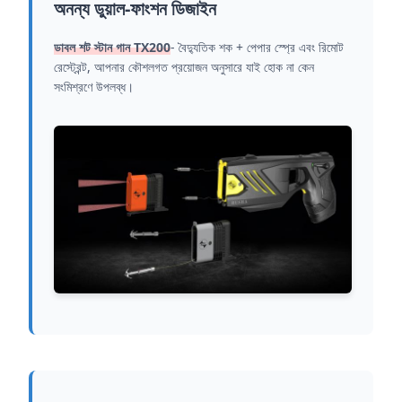
অনন্য ডুয়াল-ফাংশন ডিজাইন
ডাবল শট স্টান গান TX200
- বৈদ্যুতিক শক + পেপার স্প্রে এবং রিমোট
রেস্ট্রেন্ট, আপনার কৌশলগত প্রয়োজন অনুসারে যাই হোক না কেন
সংমিশ্রণে উপলব্ধ।