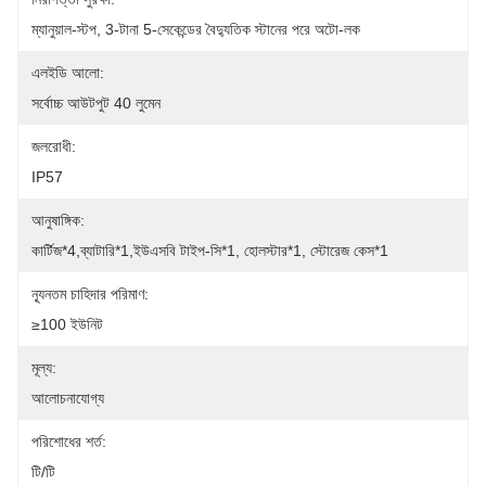
ম্যানুয়াল-স্টপ, 3-টানা 5-সেকেন্ডের বৈদ্যুতিক স্টানের পরে অটো-লক
এলইডি আলো:
সর্বোচ্চ আউটপুট 40 লুমেন
জলরোধী:
IP57
আনুষাঙ্গিক:
কার্টিজ*4,ব্যাটারি*1,ইউএসবি টাইপ-সি*1, হোলস্টার*1, স্টোরেজ কেস*1
ন্যূনতম চাহিদার পরিমাণ:
≥100 ইউনিট
মূল্য:
আলোচনাযোগ্য
পরিশোধের শর্ত:
টি/টি