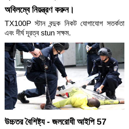
অবিলম্বে নিয়ন্ত্রণ করুন।
TX100P স্টান বন্দুক নিকট যোগাযোগ সতর্কতা
এবং দীর্ঘ দূরত্ব stun সক্ষম.
উচ্চতর বৈশিষ্ট্য - জলরোধী আইপি 57