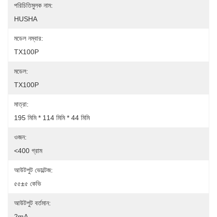
পরিচিতিমুলক নাম:
HUSHA
মডেল নম্বার:
TX100P
মডেল:
TX100P
মাত্রা:
195 মিমি * 114 মিমি * 44 মিমি
ওজন:
<400 গ্রাম
আউটপুট ভোল্টেজ:
৫৫±৫ কেভি
আউটপুট বর্তমান:
2mA