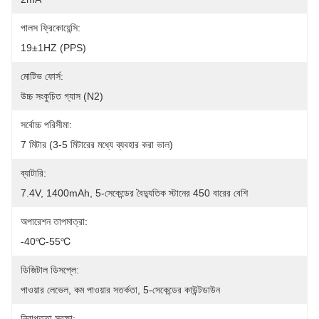
পালস ফ্রিকোয়েন্সি:
19±1HZ (PPS)
মোটিভ ফোর্স:
উচ্চ সংকুচিত গ্যাস (N2)
সর্বোচ্চ পরিসীমা:
7 মিটার (3-5 মিটারের মধ্যে ব্যবহার করা ভাল)
ব্যাটারি:
7.4V, 1400mAh, 5-সেকেন্ডের বৈদ্যুতিক স্টানের 450 বারের বেশি
অপারেশন তাপমাত্রা:
-40℃-55℃
ডিজিটাল ডিসপ্লে:
পাওয়ার লেভেল, কম পাওয়ার সতর্কতা, 5-সেকেন্ডের কাউন্টডাউন
নিরাপত্তা সুরক্ষা: