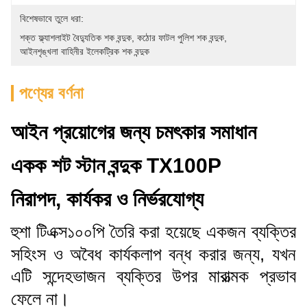
বিশেষভাবে তুলে ধরা:
শক্ত ফ্ল্যাশলাইট বৈদ্যুতিক শক বন্দুক
, 
কঠোর ফাটল পুলিশ শক বন্দুক
, 
আইনশৃঙ্খলা বাহিনীর ইলেকট্রিক শক বন্দুক
পণ্যের বর্ণনা
আইন প্রয়োগের জন্য চমৎকার সমাধান
একক শট স্টান বন্দুক TX100P
নিরাপদ, কার্যকর ও নির্ভরযোগ্য
হুশা টিএক্স১০০পি তৈরি করা হয়েছে একজন ব্যক্তির
সহিংস ও অবৈধ কার্যকলাপ বন্ধ করার জন্য, যখন
এটি সন্দেহভাজন ব্যক্তির উপর মারাত্মক প্রভাব
ফেলে না।