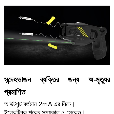
সন্দেহভাজন ব্যক্তির জন্য অ-মৃত্যুর
প্রমাণিত
আউটপুট বর্তমান 2mA এর নিচে।
ইলেকট্রিক শকের সময়কাল ৫ সেকেন্ড।