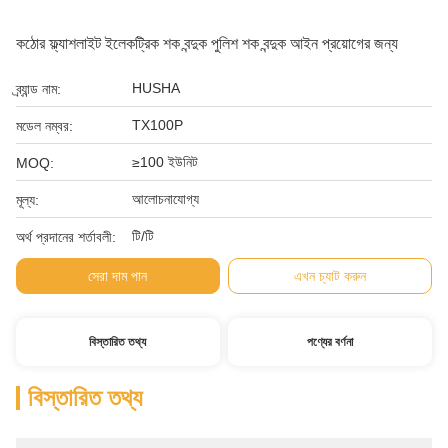
কঠোর ফ্ল্যাশলাইট ইলেকট্রিক শক বন্দুক পুলিশ শক বন্দুক আইন প্রয়োগের জন্য
HUSHA
ব্র্যান্ড নাম:
TX100P
মডেল নম্বর:
≥100 ইউনিট
MOQ:
আলোচনাযোগ্য
মূল্য:
টি/টি
অর্থ প্রদানের শর্তাবলী:
সেরা দাম পান
এখন চ্যাট করুন
বিস্তারিত তথ্য
পণ্যের বর্ণনা
বিস্তারিত তথ্য