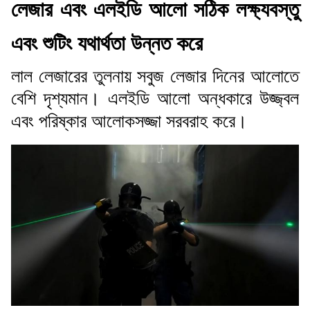
লেজার এবং এলইডি আলো সঠিক লক্ষ্যবস্তু
এবং শুটিং যথার্থতা উন্নত করে
লাল লেজারের তুলনায় সবুজ লেজার দিনের আলোতে
বেশি দৃশ্যমান। এলইডি আলো অন্ধকারে উজ্জ্বল
এবং পরিষ্কার আলোকসজ্জা সরবরাহ করে।