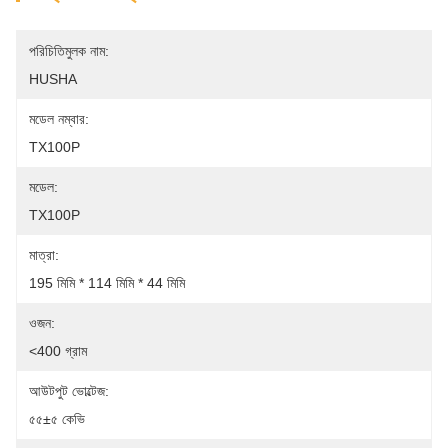
পরিচিতিমুলক নাম:
HUSHA
মডেল নম্বার:
TX100P
মডেল:
TX100P
মাত্রা:
195 মিমি * 114 মিমি * 44 মিমি
ওজন:
<400 গ্রাম
আউটপুট ভোল্টেজ:
৫৫±৫ কেভি