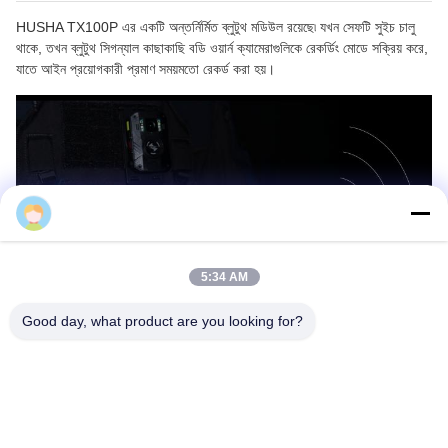
HUSHA TX100P এর একটি অন্তর্নির্মিত ব্লুটুথ মডিউল রয়েছে৷ যখন সেফটি সুইচ চালু
থাকে, তখন ব্লুটুথ সিগন্যাল কাছাকাছি বডি ওয়ার্ন ক্যামেরাগুলিকে রেকর্ডিং মোডে সক্রিয় করে,
যাতে আইন প্রয়োগকারী প্রমাণ সময়মতো রেকর্ড করা হয়।
5:34 AM
Good day, what product are you looking for?
নির্ভরযোগ্য আইন প্রয়োগকারী টুল
আইন প্রয়োগকারী কর্মকর্তাদের দ্বারা বিশ্বস্ত, HUSHA কম প্রাণঘাতী ইলেক্ট্রোশক অস্ত্র
তৈরি করে যা ব্যবহার করা নিরাপদ এবং কার্যকর। জলরোধী নকশা, সবুজ লেজার, শক্তিশালী