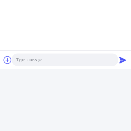
আলো, রিচার্জেবল ব্যাটারি, ডেটা ফাংশন এবং BWC অ্যাক্টিভেশন HUSHA কে বিপজ্জনক
পরিস্থিতিতে প্রথম শক্তির বিকল্প হিসাবে পরিবেশন করে।
Photo
পণ্যের কাঠামো
Video Call
HUSHA TX100P প্রাথমিকভাবে তিনটি অংশ নিয়ে গঠিত: প্রধান অংশ, কার্টিজ এবং
Audio Call
ব্যাটারি।