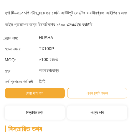
হুশা টিএক্স১০০পি স্টান বন্দুক ৫৫ কেভি আউটপুট ভোল্টেজ ওয়াটারপ্রুফ আইপি৫৭ এবং
আইন প্রয়োগের জন্য রিচার্জযোগ্য ১৪০০ এমএএইচ ব্যাটারি
HUSHA
ব্র্যান্ড নাম:
TX100P
মডেল নম্বর:
≥100 ইউনিট
MOQ:
আলোচনাযোগ্য
মূল্য:
টি/টি
অর্থ প্রদানের শর্তাবলী:
সেরা দাম পান
এখন চ্যাট করুন
বিস্তারিত তথ্য
পণ্যের বর্ণনা
বিস্তারিত তথ্য