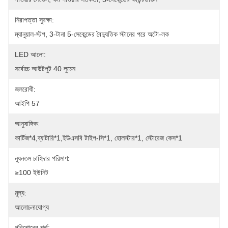
নিরাপত্তা সুরক্ষা:
ম্যানুয়াল-স্টপ, 3-টানা 5-সেকেন্ডের বৈদ্যুতিক স্টানের পরে অটো-লক
LED আলো:
সর্বোচ্চ আউটপুট 40 লুমেন
জলরোধী:
আইপি 57
আনুষাঙ্গিক:
কার্টিজ*4,ব্যাটারি*1,ইউএসবি টাইপ-সি*1, হোলস্টার*1, স্টোরেজ কেস*1
ন্যূনতম চাহিদার পরিমাণ:
≥100 ইউনিট
মূল্য:
আলোচনাযোগ্য
পরিশোধের শর্ত: