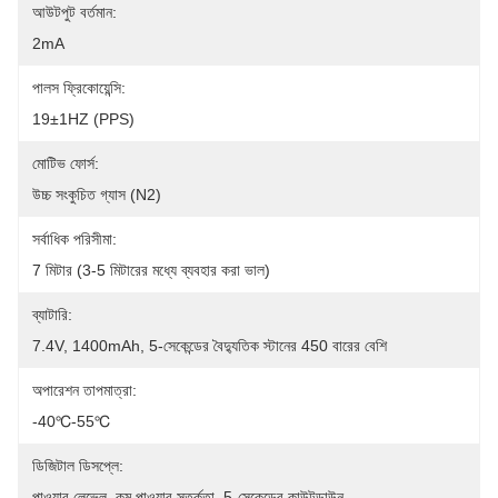
আউটপুট বর্তমান:
2mA
পালস ফ্রিকোয়েন্সি:
19±1HZ (PPS)
মোটিভ ফোর্স:
উচ্চ সংকুচিত গ্যাস (N2)
সর্বাধিক পরিসীমা:
7 মিটার (3-5 মিটারের মধ্যে ব্যবহার করা ভাল)
ব্যাটারি:
7.4V, 1400mAh, 5-সেকেন্ডের বৈদ্যুতিক স্টানের 450 বারের বেশি
অপারেশন তাপমাত্রা:
-40℃-55℃
ডিজিটাল ডিসপ্লে:
পাওয়ার লেভেল, কম পাওয়ার সতর্কতা, 5-সেকেন্ডের কাউন্টডাউন