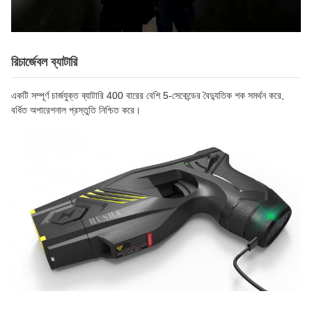
রিচার্জেবল ব্যাটারি
একটি সম্পূর্ণ চার্জযুক্ত ব্যাটারি 400 বারের বেশি 5-সেকেন্ডের বৈদ্যুতিক শক সমর্থন করে,
বর্ধিত অপারেশনাল প্রস্তুতি নিশ্চিত করে।