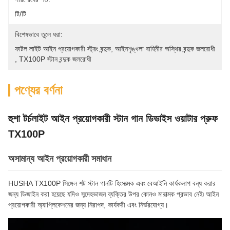
টি/টি
বিশেষভাবে তুলে ধরা:
ফাটল লাইট আইন প্রয়োগকারী স্ট্রং বন্দুক
, 
আইনশৃঙ্খলা বাহিনীর অস্থির বন্দুক জলরোধী
, 
TX100P স্টান বন্দুক জলরোধী
পণ্যের বর্ণনা
হুশা টর্চলাইট আইন প্রয়োগকারী স্টান গান ডিভাইস ওয়াটার প্রুফ
TX100P
অসামান্য আইন প্রয়োগকারী সমাধান
HUSHA TX100P সিঙ্গেল শট স্টান গানটি হিংসাত্মক এবং বেআইনি কার্যকলাপ বন্ধ করার
জন্য ডিজাইন করা হয়েছে যদিও সন্দেহভাজন ব্যক্তির উপর কোনও মারাত্মক প্রভাব নেই৷ আইন
প্রয়োগকারী অ্যাপ্লিকেশনের জন্য নিরাপদ, কার্যকরী এবং নির্ভরযোগ্য।