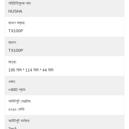
পরিচিতিমুলক নাম:
HUSHA
মডেল নম্বার:
TX100P
মডেল:
TX100P
মাত্রা:
195 মিমি * 114 মিমি * 44 মিমি
ওজন:
<400 গ্রাম
আউটপুট ভোল্টেজ:
৫৫±৫ কেভি
আউটপুট বর্তমান:
2mA