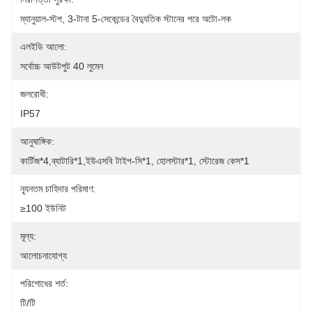
ম্যানুয়াল-স্টপ, 3-টানা 5-সেকেন্ডের বৈদ্যুতিক স্টানের পরে অটো-লক
এলইডি আলো:
সর্বোচ্চ আউটপুট 40 লুমেন
জলরোধী:
IP57
আনুষাঙ্গিক:
কার্টিজ*4,ব্যাটারি*1,ইউএসবি টাইপ-সি*1, হোলস্টার*1, স্টোরেজ কেস*1
ন্যূনতম চাহিদার পরিমাণ:
≥100 ইউনিট
মূল্য:
আলোচনাযোগ্য
পরিশোধের শর্ত:
টি/টি