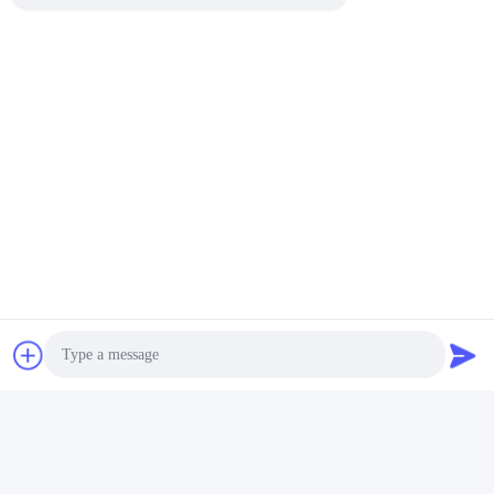
বিডব্লিউসি সক্রিয়করণ
HUSHA TX100P-এ অন্তর্নির্মিত ব্লুটুথ
মডিউল রয়েছে। যখন নিরাপত্তা সুইচ চালু করা হয়,
তখন ব্লুটুথ সংকেত পাঠানো হবে কাছাকাছি শরীরের
ক্যামেরা রেকর্ডিং মোডে সক্রিয় করার জন্য,আইন
প্রয়োগের প্রমাণ যথাসময়ে রেকর্ড করা হয় তা
নিশ্চিত করা.
Photo