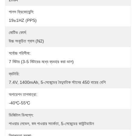
পালস ফ্রিকোয়েন্সি:
19±1HZ (PPS)
মোটিভ ফোর্স:
উচ্চ সংকুচিত গ্যাস (N2)
সর্বোচ্চ পরিসীমা:
7 মিটার (3-5 মিটারের মধ্যে ব্যবহার করা ভাল)
ব্যাটারি:
7.4V, 1400mAh, 5-সেকেন্ডের বৈদ্যুতিক স্টানের 450 বারের বেশি
অপারেশন তাপমাত্রা:
-40℃-55℃
ডিজিটাল ডিসপ্লে:
পাওয়ার লেভেল, কম পাওয়ার সতর্কতা, 5-সেকেন্ডের কাউন্টডাউন
নিরাপত্তা সুরক্ষা: