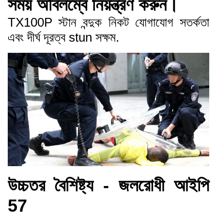
সময় অবিলম্বে নিয়ন্ত্রণ করুন।
TX100P স্টান বন্দুক নিকট যোগাযোগ সতর্কতা
এবং দীর্ঘ দূরত্ব stun সক্ষম.
উচ্চতর বৈশিষ্ট্য - জলরোধী আইপি
57