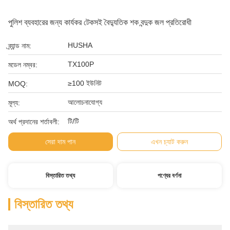
পুলিশ ব্যবহারের জন্য কার্যকর টেকসই বৈদ্যুতিক শক বন্দুক জল প্রতিরোধী
HUSHA
ব্র্যান্ড নাম:
TX100P
মডেল নম্বর:
≥100 ইউনিট
MOQ:
আলোচনাযোগ্য
মূল্য:
টি/টি
অর্থ প্রদানের শর্তাবলী:
সেরা দাম পান
এখন চ্যাট করুন
বিস্তারিত তথ্য
পণ্যের বর্ণনা
বিস্তারিত তথ্য