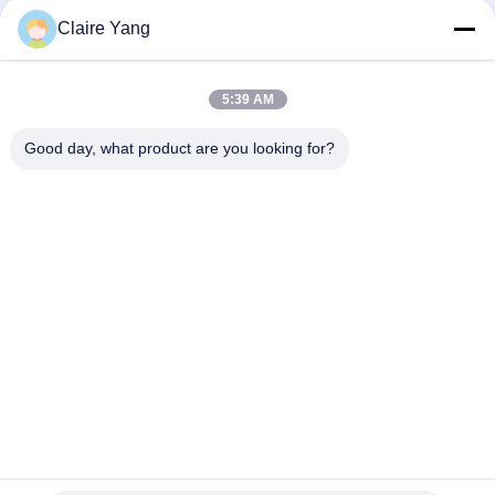
Claire Yang
5:39 AM
Good day, what product are you looking for?
ট্যাগ:
শরীরের জীর্ণ ক্যামেরা
পুলিশের বডি ক্যামেরা
আইনশৃঙ্খলা বাহিনীর দেহ ক্যামেরা
দ্রুত যোগাযোগ
ঠিকানা
১৭ তলা, ব্লক ৯এ, বাওনেং সায়েন্স পার্ক, চিংহু কমিউনিটি, লংহুয়া জেলা, শেনঝেন সিটি,
গুয়াংডং প্রদেশ, চীন