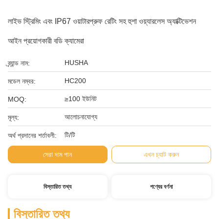
লাইভ স্ট্রিমিং এবং IP67 ওয়াটারপ্রুফ রেটিং সহ হুশা ওয়্যারলেস অ্যাক্টিভেশন
আইন প্রয়োগকারী বডি ক্যামেরা
HUSHA
ব্র্যান্ড নাম:
HC200
মডেল নম্বর:
≥100 ইউনিট
MOQ:
আলোচনাযোগ্য
মূল্য:
টি/টি
অর্থ প্রদানের শর্তাবলী:
সেরা দাম পান
এখন চ্যাট করুন
বিস্তারিত তথ্য
পণ্যের বর্ণনা
বিস্তারিত তথ্য