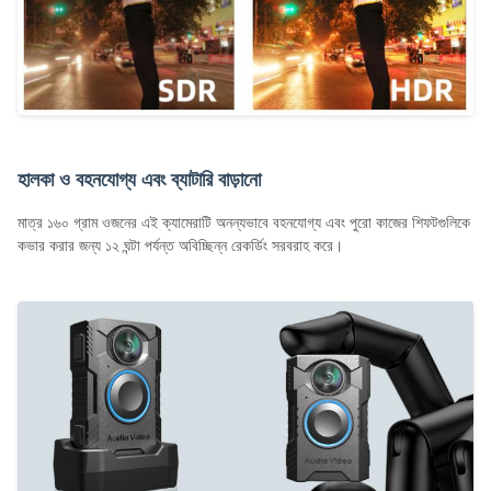
হালকা ও বহনযোগ্য এবং ব্যাটারি বাড়ানো
মাত্র ১৬০ গ্রাম ওজনের এই ক্যামেরাটি অনন্যভাবে বহনযোগ্য এবং পুরো কাজের শিফটগুলিকে
কভার করার জন্য ১২ ঘন্টা পর্যন্ত অবিচ্ছিন্ন রেকর্ডিং সরবরাহ করে।