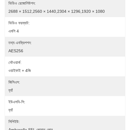
ভিডিও রেজোলিউশন:
2688 × 1512,2560 × 1440,2304 × 1296,1920 × 1080
ভিডিও ফরম্যাট:
এমপি 4
তথ্য এনক্রিপশন:
AES256
নেটওয়ার্ক:
ওয়াইফাই + 4জি
জিপিএস:
হ্যাঁ
ইউএসবি-সি:
হ্যাঁ
সিপিইউ:
Ambarella S5L কোয়াড কোর