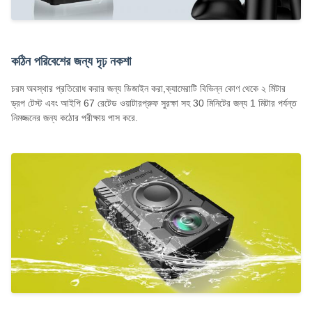
কঠিন পরিবেশের জন্য দৃঢ় নকশা
চরম অবস্থার প্রতিরোধ করার জন্য ডিজাইন করা,ক্যামেরাটি বিভিন্ন কোণ থেকে ২ মিটার
ড্রপ টেস্ট এবং আইপি 67 রেটেড ওয়াটারপ্রুফ সুরক্ষা সহ 30 মিনিটের জন্য 1 মিটার পর্যন্ত
নিমজ্জনের জন্য কঠোর পরীক্ষায় পাস করে.