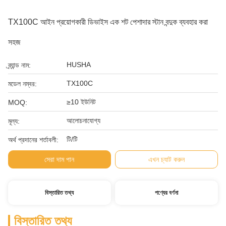
TX100C আইন প্রয়োগকারী ডিভাইস এক শট পেশাদার স্টান বন্দুক ব্যবহার করা
সহজ
HUSHA
ব্র্যান্ড নাম:
TX100C
মডেল নম্বর:
≥10 ইউনিট
MOQ:
আলোচনাযোগ্য
মূল্য:
টি/টি
অর্থ প্রদানের শর্তাবলী:
সেরা দাম পান
এখন চ্যাট করুন
বিস্তারিত তথ্য
পণ্যের বর্ণনা
বিস্তারিত তথ্য