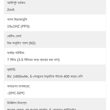
আউটপুট বর্তমান:
2mA
পালস ফ্রিকোয়েন্সি:
19±1HZ (PPS)
মোটিভ ফোর্স:
উচ্চ সংকুচিত গ্যাস (N2)
সর্বোচ্চ পরিসীমা:
7 মিটার (3-5 মিটারের মধ্যে ব্যবহার করা ভাল)
ব্যাটারি:
9V, 1400mAh, 5-সেকেন্ডের বৈদ্যুতিক স্টানের 400 বারের বেশি
অপারেশন তাপমাত্রা:
-20ºC-50ºC
ডিজিটাল ডিসপ্লে:
পাওয়ার লেভেল, কম পাওয়ার সতর্কতা, 5-সেকেন্ডের কাউন্টডাউন