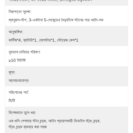
নিরাপত্তা সুরক্ষা:
ম্যানুয়াল-স্টপ, 3-একটানা 5-সেকেন্ডের বৈদ্যুতিক স্টানের পরে অটো-লক
আনুষাঙ্গিক:
কার্টিজ*4, ব্যাটারি*1, হোলস্টার*1, স্টোরেজ কেস*1
ন্যূনতম চাহিদার পরিমাণ:
≥10 ইউনিট
মূল্য:
আলোচনাযোগ্য
পরিশোধের শর্ত:
টি/টি
বিশেষভাবে তুলে ধরা:
এক গুলি পেশাদার স্টান বন্দুক
, 
আইন প্রয়োগকারী ডিভাইস স্ট্রং বন্দুক
, 
স্ট্রং বন্দুক ব্যবহার করা সহজ