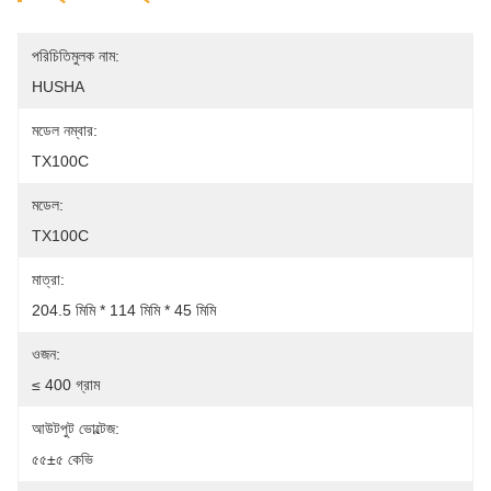
পরিচিতিমুলক নাম:
HUSHA
মডেল নম্বার:
TX100C
মডেল:
TX100C
মাত্রা:
204.5 মিমি * 114 মিমি * 45 মিমি
ওজন:
≤ 400 গ্রাম
আউটপুট ভোল্টেজ:
৫৫±৫ কেভি