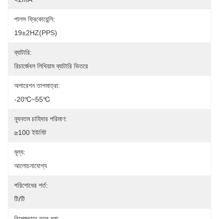
পালস ফ্রিকোয়েন্সি:
19±2HZ(PPS)
ব্যাটারি:
রিচার্জেবল লিথিয়াম ব্যাটারি ভিতরে
অপারেশন তাপমাত্রা:
-20℃~55℃
ন্যূনতম চাহিদার পরিমাণ:
≥100 ইউনিট
মূল্য:
আলোচনাযোগ্য
পরিশোধের শর্ত:
টি/টি
বিশেষভাবে তুলে ধরা: