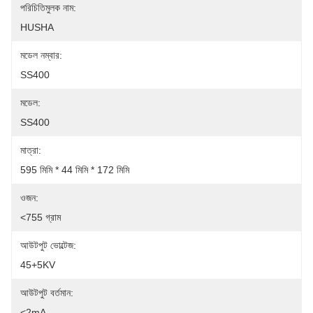
পরিচিতিমুলক নাম:
HUSHA
মডেল নম্বার:
SS400
মডেল:
SS400
মাত্রা:
595 মিমি * 44 মিমি * 172 মিমি
ওজন:
<755 গ্রাম
আউটপুট ভোল্টেজ:
45+5KV
আউটপুট বর্তমান:
<2mA