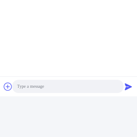
ট্যাগ:
ইলেকট্রিক স্টান
T টাইপ পুলিশের লাঠি
রিচার্জেবল স্টান
Photo
Video Call