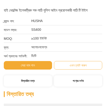
হাই ভোল্টেজ ইলেকট্রিক শক লাঠি পুলিশ আইন প্রয়োগকারী লাঠি টি টাইপ
HUSHA
ব্র্যান্ড নাম:
SS400
মডেল নম্বর:
≥100 ইউনিট
MOQ:
আলোচনাযোগ্য
মূল্য:
টি/টি
অর্থ প্রদানের শর্তাবলী:
সেরা দাম পান
এখন চ্যাট করুন
বিস্তারিত তথ্য
পণ্যের বর্ণনা
বিস্তারিত তথ্য