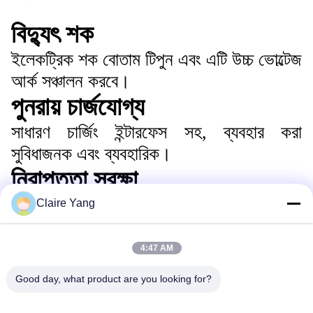
বিদ্যুৎ শক
ইলেকট্রিক শক বোতাম টিপুন এবং এটি উচ্চ ভোল্টেজ
আর্ক সঞ্চালন করবে।
পুনরায় চার্জযোগ্য
সাধারণ চার্জিং ইন্টারফেস সহ, ব্যবহার করা
সুবিধাজনক এবং ব্যবহারিক।
নিরাপত্তা সুরক্ষা
হ্যান্ডেলের শেষে নিরাপত্তা সুইচ দিয়ে, নিরাপদ এবং
Claire Yang
ব্যবহার করা সহজ।
কাঠামো
4:47 AM
Good day, what product are you looking for?