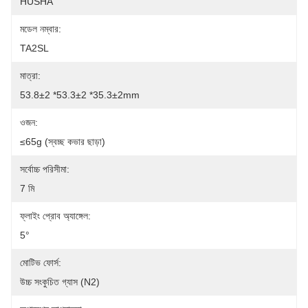
HUSHA
মডেল নম্বার:
TA2SL
মাত্রা:
53.8±2 *53.3±2 *35.3±2mm
ওজন:
≤65g (স্বচ্ছ কভার ছাড়া)
সর্বোচ্চ পরিসীমা:
7 মি
ফ্লাইং প্রোব অ্যাঙ্গেল:
5°
মোটিভ ফোর্স:
উচ্চ সংকুচিত গ্যাস (N2)