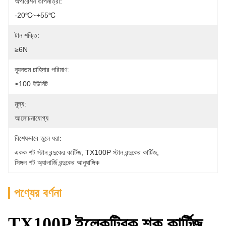
অপারেশন তাপমাত্রা:
-20℃~+55℃
টান শক্তি:
≥6N
ন্যূনতম চাহিদার পরিমাণ:
≥100 ইউনিট
মূল্য:
আলোচনাযোগ্য
বিশেষভাবে তুলে ধরা:
একক শট স্টান বন্দুকের কার্টিজ
, 
TX100P স্টান বন্দুকের কার্টিজ
, 
সিঙ্গল শট অ্যালার্জি বন্দুকের আনুষাঙ্গিক
পণ্যের বর্ণনা
TX100P ইলেকট্রিক শক কার্টিজ