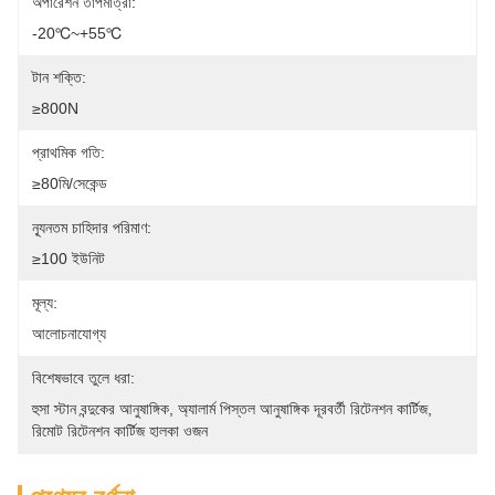
অপারেশন তাপমাত্রা:
-20℃~+55℃
টান শক্তি:
≥800N
প্রাথমিক গতি:
≥80মি/সেকেন্ড
ন্যূনতম চাহিদার পরিমাণ:
≥100 ইউনিট
মূল্য:
আলোচনাযোগ্য
বিশেষভাবে তুলে ধরা:
হুসা স্টান বন্দুকের আনুষাঙ্গিক
, 
অ্যালার্ম পিস্তল আনুষাঙ্গিক দূরবর্তী রিটেনশন কার্টিজ
, 
রিমোট রিটেনশন কার্টিজ হালকা ওজন