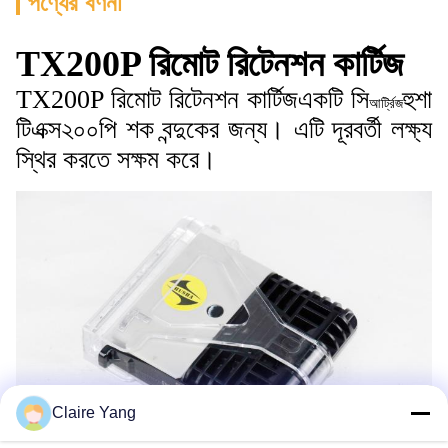
পণ্যের বর্ণনা
TX200P রিমোট রিটেনশন কার্টিজ
TX200P রিমোট রিটেনশন কার্টিজ
একটি সি
হুশা
আর্ট্রিজ
টিএক্স২০০পি শক বন্দুকের জন্য। এটি দূরবর্তী লক্ষ্য
স্থির করতে সক্ষম করে।
Claire Yang