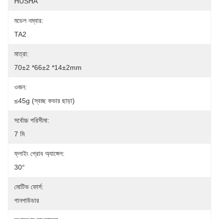
HUSHA
মডেল নম্বার:
TA2
মাত্রা:
70±2 *66±2 *14±2mm
ওজন:
≤45g (স্বচ্ছ কভার ছাড়া)
সর্বোচ্চ পরিসীমা:
7 মি
ফ্লাইং প্রোব অ্যাঙ্গেল:
30°
মোটিভ ফোর্স:
গানপাউডার