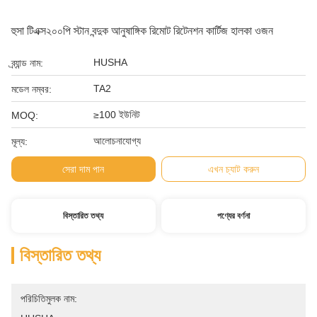
হুসা টিএক্স২০০পি স্টান বন্দুক আনুষাঙ্গিক রিমোট রিটেনশন কার্টিজ হালকা ওজন
HUSHA
ব্র্যান্ড নাম:
TA2
মডেল নম্বর:
≥100 ইউনিট
MOQ:
আলোচনাযোগ্য
মূল্য:
সেরা দাম পান
এখন চ্যাট করুন
বিস্তারিত তথ্য
পণ্যের বর্ণনা
বিস্তারিত তথ্য
পরিচিতিমুলক নাম: