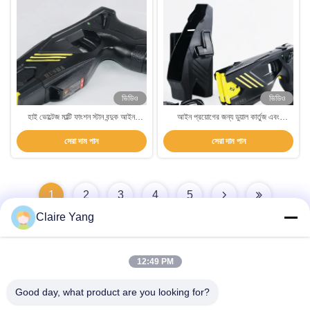
ভিডিও
ভিডিও
হাই ভোল্টেজ মাল্টি ফাংশন স্টান বন্দুক আইন
আইন প্রয়োগের জন্য ডুয়াল কার্তুজ এবং
প্রয়োগের জন্য অ-মারাত্মক সমাধান
55±5KV আউটপুট ভোল্টেজ সহ হুশা
সেরা দাম পান
সেরা দাম পান
ওয়াটারপ্রুফ IP57 স্টান গান
1
2
3
4
5
Claire Yang
12:49 PM
দ্রুত যোগাযোগ
Good day, what product are you looking for?