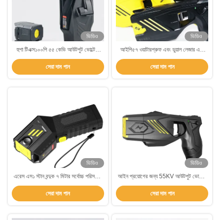
ভিডিও
ভিডিও
হুশা টিএক্স১০০পি ৫৫ কেভি আউটপুট ভোল্টেজ
আইপি৫৭ ওয়াটারপ্রুফ এবং ডুয়াল লেজার এবং
আইপি৫৭ ওয়াটারপ্রুফ রিচার্জেবল ব্যাটারি স্টান
এলইডি লাইট অ প্রাণঘাতী অস্ত্র সহ হুশা
সেরা দাম পান
সেরা দাম পান
বন্দুক অ-মারাত্মক নিরাপত্তা ডিভাইস
TX200P ডুয়াল কার্টিজ স্টান গান
ভিডিও
ভিডিও
এরেস এস১ স্টান বন্দুক ৭ মিটার সর্বোচ্চ পরিসরের
আইন প্রয়োগের জন্য 55KV আউটপুট ভোল্টেজ
সাথে রিচার্জেবল লিথিয়াম-আয়ন ব্যাটারি এবং
IP57 জলরোধী এবং ডিজিটাল ডিসপ্লে সহ
সেরা দাম পান
সেরা দাম পান
এলইডি লাইট ৪০ লুমেন অ-মারাত্মক আত্মরক্ষা
HUSHA TX100P কন্ডাক্টেড এনার্জি ওয়েপন
ডিভাইস
স্টান গান