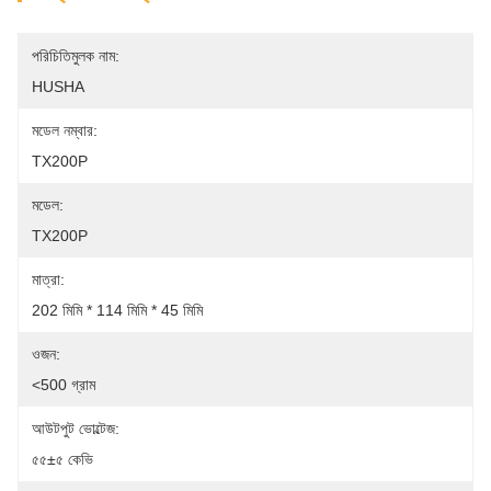
পরিচিতিমুলক নাম:
HUSHA
মডেল নম্বার:
TX200P
মডেল:
TX200P
মাত্রা:
202 মিমি * 114 মিমি * 45 মিমি
ওজন:
<500 গ্রাম
আউটপুট ভোল্টেজ:
৫৫±৫ কেভি