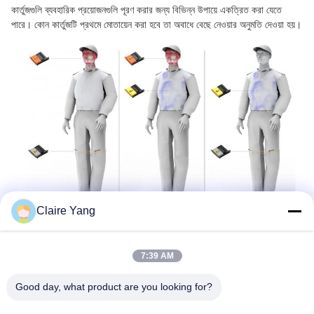
কার্তুজগুলি ব্যবহারিক প্রয়োজনগুলি পূরণ করার জন্য বিভিন্ন উপায়ে একত্রিত করা যেতে
পারে। কোন কার্তুজটি প্রথমে মোতায়েন করা হবে তা অবাধে বেছে নেওয়ার অনুমতি দেওয়া হয়।
Claire Yang
উচ্চতর বৈশিষ্ট্য - জলরোধী আইপি 57
7:39 AM
আইপি৫৭ পর্যন্ত জলরোধী রেটিং দিয়ে, টিএক্স২০০পি আর্দ্র পরিবেশে নিরাপদ এবং কার্যকর
থাকে, যা আপনাকে নিশ্চিত করে যে যখন আপনার সবচেয়ে বেশি প্রয়োজন হবে তখন এটি সর্বদা
Good day, what product are you looking for?
প্রস্তুত থাকবে।