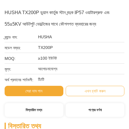
HUSHA TX200P ডুয়াল কার্তুজ স্টান বন্দুক IP57 ওয়াটারপ্রুফ এবং
55±5KV আউটপুট ভোল্টেজের সাথে কৌশলগত ব্যবহারের জন্য
HUSHA
ব্র্যান্ড নাম:
TX200P
মডেল নম্বর:
≥100 ইউনিট
MOQ:
আলোচনাযোগ্য
মূল্য:
টি/টি
অর্থ প্রদানের শর্তাবলী:
সেরা দাম পান
এখন চ্যাট করুন
বিস্তারিত তথ্য
পণ্যের বর্ণনা
বিস্তারিত তথ্য