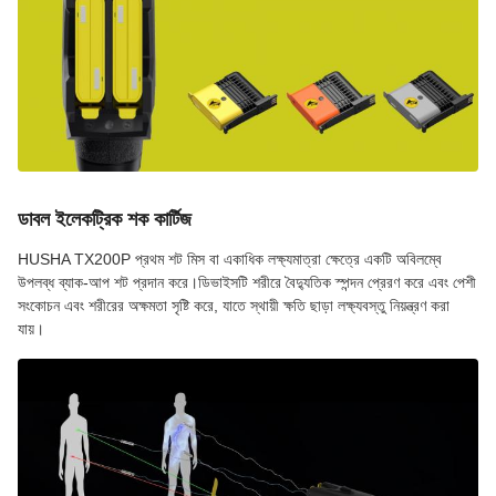
ডাবল ইলেকট্রিক শক কার্টিজ
HUSHA TX200P প্রথম শট মিস বা একাধিক লক্ষ্যমাত্রা ক্ষেত্রে একটি অবিলম্বে
উপলব্ধ ব্যাক-আপ শট প্রদান করে।ডিভাইসটি শরীরে বৈদ্যুতিক স্পন্দন প্রেরণ করে এবং পেশী
সংকোচন এবং শরীরের অক্ষমতা সৃষ্টি করে, যাতে স্থায়ী ক্ষতি ছাড়া লক্ষ্যবস্তু নিয়ন্ত্রণ করা
যায়।