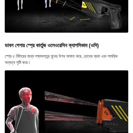
ডাবল পেপার স্প্রে কার্তুজ ওলেওরেসিন ক্যাপসিকাম (ওসি)
স্প্রে ৫ মিটারের মধ্যে লক্ষ্যবস্তুর মুখের উপর আঘাত করে, চোখের ব্যথা এবং সাময়িক
অন্ধত্ব সৃষ্টি করে।