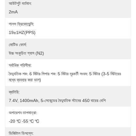
আউটপুট বর্তমান:
2mA
পালস ফ্রিকোয়েন্সি:
19±1HZ(PPS)
মোটিভ ফোর্স:
উচ্চ সংকুচিত গ্যাস (N2)
সর্বাধিক পরিসীমা:
বৈদ্যুতিক শক: 6 মিটার পিপার শক: 5 মিটার দূরবর্তী সংযম: 5 মিটার (3-5 মিটারের 
মধ্যে ব্যবহার করা ভাল)
ব্যাটারি:
7.4V, 1400mAh, 5-সেকেন্ডের বৈদ্যুতিক স্টানের 450 বারের বেশি
অপারেশন তাপমাত্রা:
-20 ℃ -55 ℃ ℃
ডিজিটাল ডিসপ্লে: