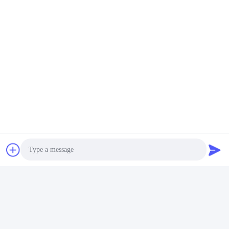
ডুয়াল লেজার এবং এলইডি লাইট লক্ষ্যবস্তু সঠিকতা এবং শুটিং যথার্থতা
উন্নত করে
টিএক্স২০০পিতে একটি শীর্ষ সবুজ লেজার এবং একটি লাল নীচের লেজার রয়েছে। দ্বৈত
লেজারগুলি লক্ষ্যবস্তু নির্ভুলতা উল্লেখযোগ্যভাবে উন্নত করে। এলইডি আলো অন্ধকারে
উজ্জ্বল এবং পরিষ্কার আলোকসজ্জা সরবরাহ করে।
Photo