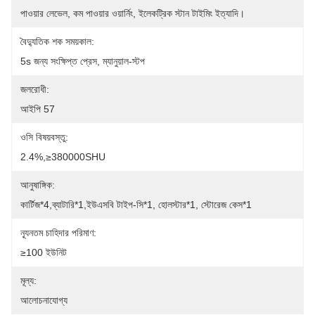
পাওয়ার লেভেল, কম পাওয়ার ওয়ার্নিং, ইলেকট্রিক স্টান টাইমিং ইত্যাদি।
বৈদ্যুতিক শক সময়কাল:
5s জন্য সংক্ষিপ্ত প্রেস, ম্যানুয়াল-স্টপ
জলরোধী:
আইপি 57
ওসি বিষয়বস্তু:
2.4%,≥380000SHU
আনুষাঙ্গিক:
কার্টিজ*4,ব্যাটারি*1,ইউএসবি টাইপ-সি*1, হোলস্টার*1, স্টোরেজ কেস*1
ন্যূনতম চাহিদার পরিমাণ:
≥100 ইউনিট
মূল্য:
আলোচনাযোগ্য