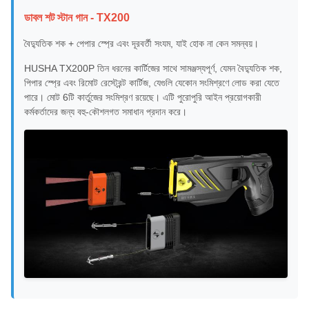
ডাবল শট স্টান গান - TX200
বৈদ্যুতিক শক + পেপার স্প্রে এবং দূরবর্তী সংযম, যাই হোক না কেন সমন্বয়।
HUSHA TX200P তিন ধরনের কার্টিজের সাথে সামঞ্জস্যপূর্ণ, যেমন বৈদ্যুতিক শক,
পিপার স্প্রে এবং রিমোট রেস্ট্রেন্ট কার্টিজ, যেগুলি যেকোন সংমিশ্রণে লোড করা যেতে
পারে। মোট 6টি কার্তুজের সংমিশ্রণ রয়েছে। এটি পুরোপুরি আইন প্রয়োগকারী
কর্মকর্তাদের জন্য বহু-কৌশলগত সমাধান প্রদান করে।