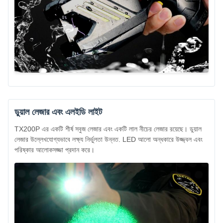
ডুয়াল লেজার এবং এলইডি লাইট
TX200P এর একটি শীর্ষ সবুজ লেজার এবং একটি লাল নীচের লেজার রয়েছে। ডুয়াল
লেজার উল্লেখযোগ্যভাবে লক্ষ্য নির্ভুলতা উন্নত. LED আলো অন্ধকারে উজ্জ্বল এবং
পরিষ্কার আলোকসজ্জা প্রদান করে।