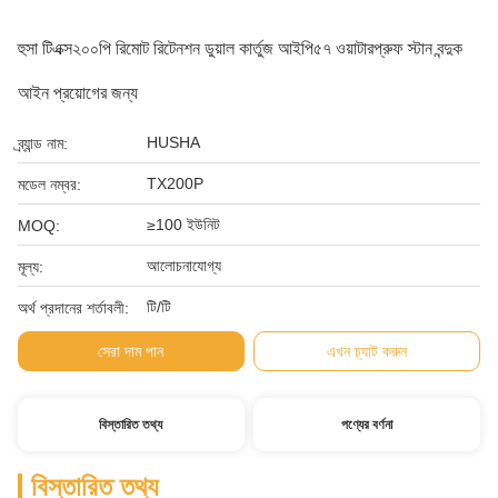
হুসা টিএক্স২০০পি রিমোট রিটেনশন ডুয়াল কার্তুজ আইপি৫৭ ওয়াটারপ্রুফ স্টান বন্দুক
আইন প্রয়োগের জন্য
HUSHA
ব্র্যান্ড নাম:
TX200P
মডেল নম্বর:
≥100 ইউনিট
MOQ:
আলোচনাযোগ্য
মূল্য:
টি/টি
অর্থ প্রদানের শর্তাবলী:
সেরা দাম পান
এখন চ্যাট করুন
বিস্তারিত তথ্য
পণ্যের বর্ণনা
বিস্তারিত তথ্য