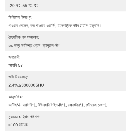
-20 ℃ -55 ℃ ℃
ডিজিটাল ডিসপ্লে:
পাওয়ার লেভেল, কম পাওয়ার ওয়ার্নিং, ইলেকট্রিক স্টান টাইমিং ইত্যাদি।
বৈদ্যুতিক শক সময়কাল:
5s জন্য সংক্ষিপ্ত প্রেস, ম্যানুয়াল-স্টপ
জলরোধী:
আইপি 57
ওসি বিষয়বস্তু:
2.4%,≥380000SHU
আনুষাঙ্গিক:
কার্টিজ*4, ব্যাটারি*1, ইউএসবি টাইপ-সি*1, হোলস্টার*1, স্টোরেজ কেস*1
ন্যূনতম চাহিদার পরিমাণ:
≥100 ইউনিট