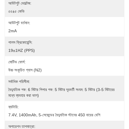
আউটপুট ভোল্টেজ:
৫৫±৫ কেভি
আউটপুট বর্তমান:
2mA
পালস ফ্রিকোয়েন্সি:
19±1HZ (PPS)
মোটিভ ফোর্স:
উচ্চ সংকুচিত গ্যাস (N2)
সর্বাধিক পরিসীমা:
বৈদ্যুতিক শক: 6 মিটার পিপার শক: 5 মিটার দূরবর্তী সংযম: 5 মিটার (3-5 মিটারের 
মধ্যে ব্যবহার করা ভাল)
ব্যাটারি:
7.4V, 1400mAh, 5-সেকেন্ডের বৈদ্যুতিক স্টানের 450 বারের বেশি
অপারেশন তাপমাত্রা: