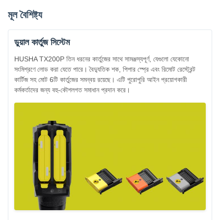
মূল বৈশিষ্ট্য
ডুয়াল কার্তুজ সিস্টেম
HUSHA TX200P তিন ধরনের কার্তুজের সাথে সামঞ্জস্যপূর্ণ, যেগুলো যেকোনো
সংমিশ্রণে লোড করা যেতে পারে। বৈদ্যুতিক শক, পিপার স্প্রে এবং রিমোট রেস্ট্রেন্ট
কার্টিজ সহ মোট 6টি কার্তুজের সমন্বয় রয়েছে। এটি পুরোপুরি আইন প্রয়োগকারী
কর্মকর্তাদের জন্য বহু-কৌশলগত সমাধান প্রদান করে।