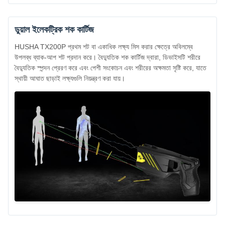
ডুয়াল ইলেকট্রিক শক কার্টিজ
HUSHA TX200P প্রথম শট বা একাধিক লক্ষ্য মিস করার ক্ষেত্রে অবিলম্বে
উপলব্ধ ব্যাক-আপ শট প্রদান করে। বৈদ্যুতিক শক কার্টিজ দ্বারা, ডিভাইসটি শরীরে
বৈদ্যুতিক স্পন্দন প্রেরণ করে এবং পেশী সংকোচন এবং শরীরের অক্ষমতা সৃষ্টি করে, যাতে
স্থায়ী আঘাত ছাড়াই লক্ষ্যগুলি নিয়ন্ত্রণ করা যায়।