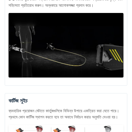
সহিংসতা প্রতিরোধ করুন। অন্ধকারে আলোকসজ্জা প্রদান করে।
কার্টিজ সুইচ
ব্যবহারিক প্রয়োজন মেটাতে কার্তুজগুলিকে বিভিন্ন উপায়ে একত্রিত করা যেতে পারে।
প্রথমে কোন কার্টিজ স্থাপন করতে হবে তা অবাধে নির্বাচন করার অনুমতি দেওয়া হয়।