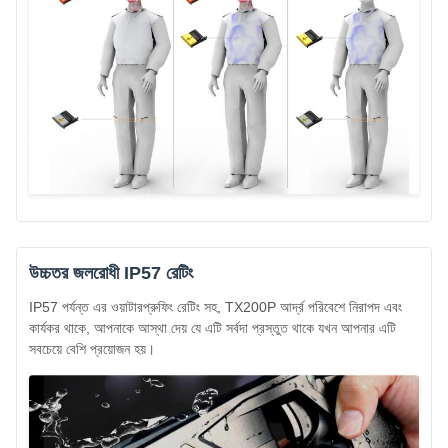
উচ্চতর জলরোধী IP57 রেটিং
IP57 পর্যন্ত এর ওয়াটারপ্রুফিং রেটিং সহ, TX200P আর্দ্র পরিবেশে নিরাপদ এবং
কার্যকর থাকে, আপনাকে আস্থা দেয় যে এটি সর্বদা প্রস্তুত থাকে যখন আপনার এটি
সবচেয়ে বেশি প্রয়োজন হয়।