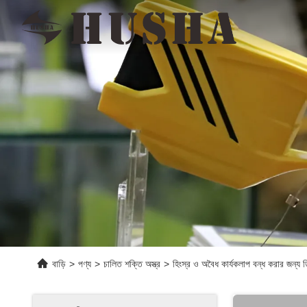
বাড়ি
>
পণ্য
>
চালিত শক্তি অস্ত্র
>
হিংস্র ও অবৈধ কার্যকলাপ বন্ধ করার জন্য ডি