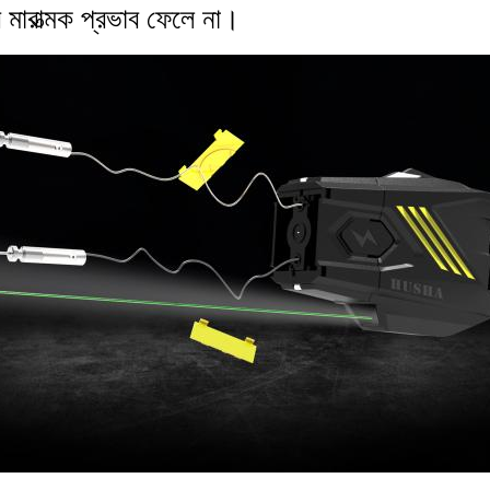
 মারাত্মক প্রভাব ফেলে না।