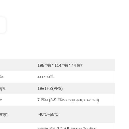
195 মিমি * 114 মিমি * 44 মিমি
েজ:
৫৫±৫ কেভি
ন্সি:
19±1HZ(PPS)
া:
7 মিটার (3-5 মিটারের মধ্যে ব্যবহার করা ভাল)
াত্রা:
-40℃~55℃
ম্যানুয়াল-স্টপ, 3-টানা 5-সেকেন্ডের বৈদ্যুতিক 