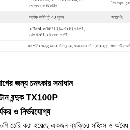
নিরাপত্তা সুরক
সেকেন্ডের কাউন্টডাউন
সর্বোচ্চ আউটপুট 40 লুমেন
জলরোধী:
কার্টিজ*4,ব্যাটারি*1,ইউএসবি টাইপ-সি*1, 
হোলস্টার*1, স্টোরেজ কেস*1
এক গুলির অ-মৃত্যুজনক স্টান বন্দুক
, 
অ-মারাত্মক স্টান বন্দুক হলুদ
, 
ওয়ান শট সেফট
োগের জন্য চমৎকার সমাধান
টান বন্দুক TX100P
্যকর ও নির্ভরযোগ্য
১০০পি তৈরি করা হয়েছে একজন ব্যক্তির সহিংস ও অবৈধ 