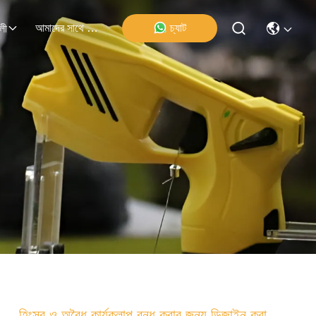
আমাদের সাথে যোগাযোগ
চ্যাট
লী
হিংস্র ও অবৈধ কার্যকলাপ বন্ধ করার জন্য ডিজাইন করা