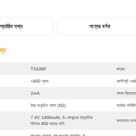
িস্তারিত তথ্য
পণ্যের বর্ণনা
থ্য
TX100P
মাত্রা:
<400 গ্রাম
আউটপুট ভোল্ট
2mA
পালস ফ্রিকোয়ে
উচ্চ সংকুচিত গ্যাস (N2)
সর্বোচ্চ পরিসীম
7.4V, 1400mAh, 5-সেকেন্ডের বৈদ্যুতিক 
অপারেশন তাপম
স্টানের 450 বারের বেশি
পাওয়ার লেভেল, কম পাওয়ার সতর্কতা, 5-