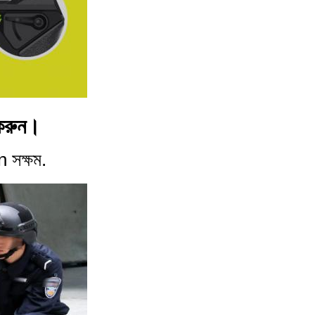
 করুন।
n সক্ষম.