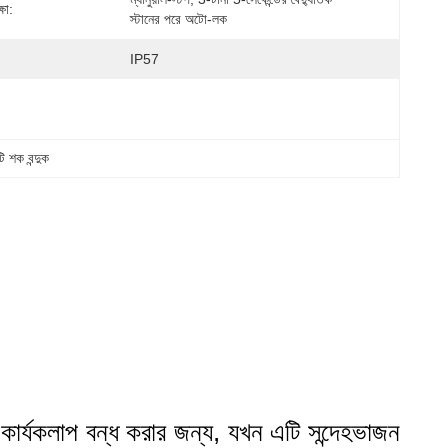
্ষা:
স্টানের পরে অটো-লক
IP57
ি শক বন্দুক
কার্যকলাপ বন্ধ করার জন্য, যখন এটি সন্দেহভাজন