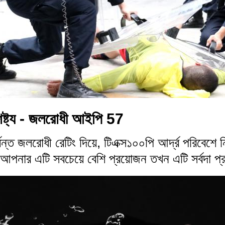
িষ্ট্য - জলরোধী আইপি 57
্ত জলরোধী রেটিং দিয়ে, টিএক্স১০০পি আর্দ্র পরিবেশে 
আপনার এটি সবচেয়ে বেশি প্রয়োজন তখন এটি সর্বদা প্