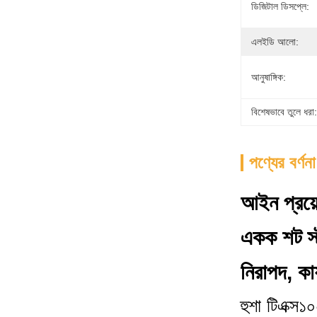
ডিজিটাল ডিসপ্লে:
এলইডি আলো:
আনুষাঙ্গিক:
বিশেষভাবে তুলে ধরা:
পণ্যের বর্ণনা
আইন প্রয়
একক শট স্
নিরাপদ, কার
হুশা টিএক্স