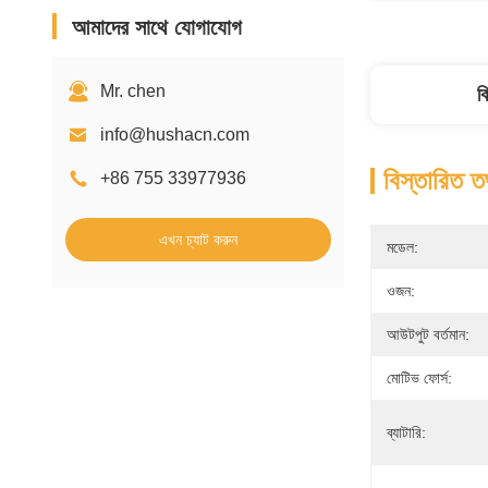
আমাদের সাথে যোগাযোগ
Mr. chen
ব
info@hushacn.com
বিস্তারিত ত
+86 755 33977936
এখন চ্যাট করুন
মডেল:
ওজন:
আউটপুট বর্তমান:
মোটিভ ফোর্স:
ব্যাটারি: