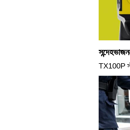
সন্দেহভাজন
TX100P স্টা