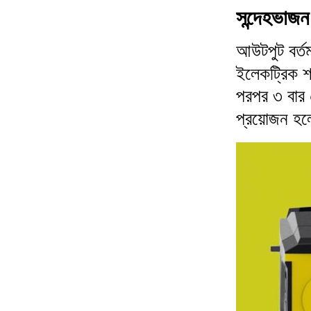
সন্দেহভাজন
আউটপুট বর্
ইলেকট্রিক শ
পরপর ৩ বার
প্রয়োজন হল