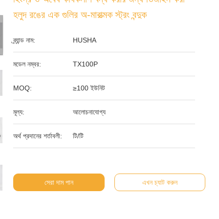
হলুদ রঙের এক গুলির অ-মারাত্মক স্ট্রং বন্দুক
ব্র্যান্ড নাম:
HUSHA
মডেল নম্বর:
TX100P
MOQ:
≥100 ইউনিট
মূল্য:
আলোচনাযোগ্য
অর্থ প্রদানের শর্তাবলী:
টি/টি
সেরা দাম পান
এখন চ্যাট করুন