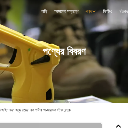
বাড়ি
আমাদের সম্বন্ধে
ভিডিও
পণ্য
ঘটনাব
পণ্যের বিবরণ
জাইন করা হলুদ রঙের এক গুলির অ-মারাত্মক স্ট্রং বন্দুক