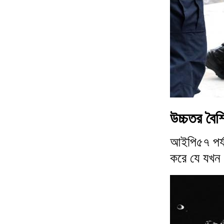
উচ্চতর বৈশ
আইপি৫৭ পর্যন
করে যে যখন 