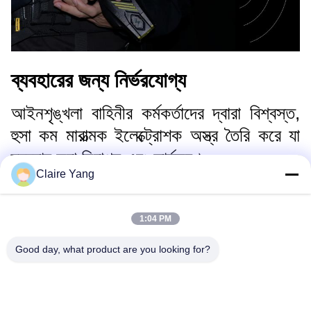
ব্যবহারের জন্য নির্ভরযোগ্য
আইনশৃঙ্খলা বাহিনীর কর্মকর্তাদের দ্বারা বিশ্বস্ত,
হুসা কম মারাত্মক ইলেক্ট্রোশক অস্ত্র তৈরি করে যা
ব্যবহার করা নিরাপদ এবং কার্যকর।
Claire Yang
জলরোধী, সবুজ লেজার, শক্তিশালী আলো,
রিচার্জেবল ব্যাটারি, ডেটা ফাংশন এবং বিডব্লিউসি
1:04 PM
অ্যাক্টিভেশন হুশাকে বিপজ্জনক পরিস্থিতিতে প্রথম
শক্তি বিকল্প হিসাবে পরিবেশন করে।
Good day, what product are you looking for?