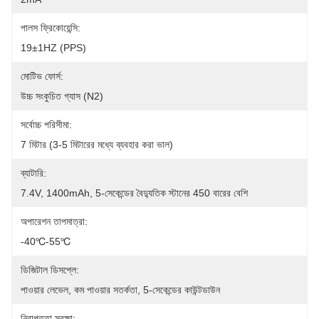
পালস ফ্রিকোয়েন্সি:
19±1HZ (PPS)
মোটিভ ফোর্স:
উচ্চ সংকুচিত গ্যাস (N2)
সর্বোচ্চ পরিসীমা:
7 মিটার (3-5 মিটারের মধ্যে ব্যবহার করা ভাল)
ব্যাটারি:
7.4V, 1400mAh, 5-সেকেন্ডের বৈদ্যুতিক স্টানের 450 বারের বেশি
অপারেশন তাপমাত্রা:
-40℃-55℃
ডিজিটাল ডিসপ্লে:
পাওয়ার লেভেল, কম পাওয়ার সতর্কতা, 5-সেকেন্ডের কাউন্টডাউন
নিরাপত্তা সুরক্ষা: