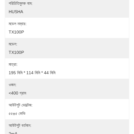
পরিচিতিমুলক নাম:
HUSHA
মডেল নম্বার:
TX100P
মডেল:
TX100P
মাত্রা:
195 মিমি * 114 মিমি * 44 মিমি
ওজন:
<400 গ্রাম
আউটপুট ভোল্টেজ:
৫৫±৫ কেভি
আউটপুট বর্তমান:
2mA