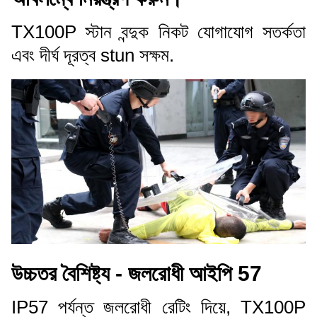
TX100P স্টান বন্দুক নিকট যোগাযোগ সতর্কতা
এবং দীর্ঘ দূরত্ব stun সক্ষম.
উচ্চতর বৈশিষ্ট্য - জলরোধী আইপি 57
IP57 পর্যন্ত জলরোধী রেটিং দিয়ে, TX100P