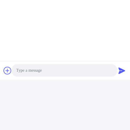
পণ্য কাঠামো
HUSHA TX100P মূলত তিনটি অংশ, প্রধান
শরীর, কার্টিজ এবং ব্যাটারি নিয়ে গঠিত।
Photo
Video Call
Audio Call