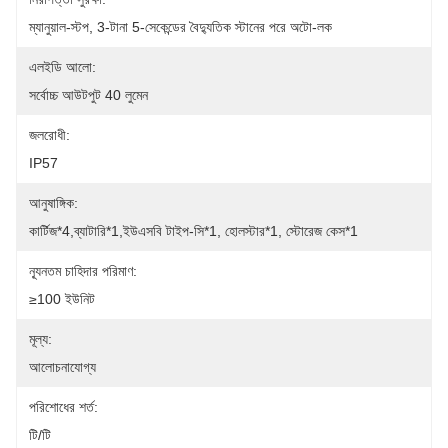
ম্যানুয়াল-স্টপ, 3-টানা 5-সেকেন্ডের বৈদ্যুতিক স্টানের পরে অটো-লক
এলইডি আলো:
সর্বোচ্চ আউটপুট 40 লুমেন
জলরোধী:
IP57
আনুষাঙ্গিক:
কার্টিজ*4,ব্যাটারি*1,ইউএসবি টাইপ-সি*1, হোলস্টার*1, স্টোরেজ কেস*1
ন্যূনতম চাহিদার পরিমাণ:
≥100 ইউনিট
মূল্য:
আলোচনাযোগ্য
পরিশোধের শর্ত:
টি/টি