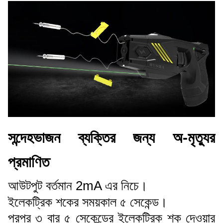
সন্দেহভাজন ব্যক্তির জন্য অ-মৃত্যুর
প্রমাণিত
আউটপুট বর্তমান 2mA এর নিচে।
ইলেকট্রিক শকের সময়কাল ৫ সেকেন্ড।
পরপর ৩ বার ৫ সেকেন্ডের ইলেকট্রিক শক দেওয়ার