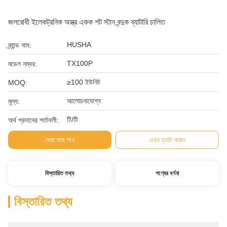
জলরোধী ইলেকট্রনিক অস্ত্র একক শট স্টান বন্দুক ব্যাটারি চালিত
HUSHA
ব্র্যান্ড নাম:
TX100P
মডেল নম্বর:
≥100 ইউনিট
MOQ:
আলোচনাযোগ্য
মূল্য:
টি/টি
অর্থ প্রদানের শর্তাবলী:
সেরা দাম পান
এখন চ্যাট করুন
বিস্তারিত তথ্য
পণ্যের বর্ণনা
বিস্তারিত তথ্য