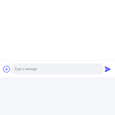
ট্যাগ:
বৈদ্যুতিক শক অস্ত্র
হুশা স্টান বন্দুক
বৈদ্যুতিক শক বন্দুক
দ্রুত যোগাযোগ
ঠিকানা
১৭ তলা, ব্লক ৯এ, বাওনেং সায়েন্স পার্ক, চিংহু কমিউনিটি, লংহুয়া জেলা, শেনঝেন সিটি,
গুয়াংডং প্রদেশ, চীন
টেলিফোন
86-0755-33977936
ই-মেইল
Photo
info@hushacn.com
Video Call