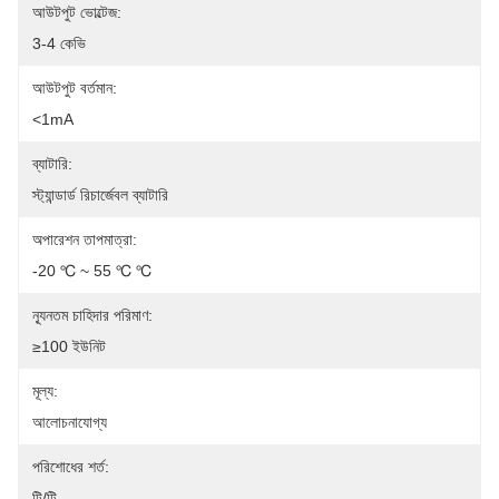
আউটপুট ভোল্টেজ:
3-4 কেভি
আউটপুট বর্তমান:
<1mA
ব্যাটারি:
স্ট্যান্ডার্ড রিচার্জেবল ব্যাটারি
অপারেশন তাপমাত্রা:
-20 ℃ ~ 55 ℃ ℃
ন্যূনতম চাহিদার পরিমাণ:
≥100 ইউনিট
মূল্য:
আলোচনাযোগ্য
পরিশোধের শর্ত:
টি/টি