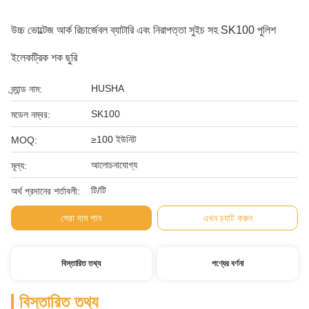
উচ্চ ভোল্টেজ আর্ক রিচার্জেবল ব্যাটারি এবং নিরাপত্তা সুইচ সহ SK100 পুলিশ
ইলেকট্রিক শক ছুরি
HUSHA
ব্র্যান্ড নাম:
SK100
মডেল নম্বর:
≥100 ইউনিট
MOQ:
আলোচনাযোগ্য
মূল্য:
টি/টি
অর্থ প্রদানের শর্তাবলী:
সেরা দাম পান
এখন চ্যাট করুন
বিস্তারিত তথ্য
পণ্যের বর্ণনা
বিস্তারিত তথ্য