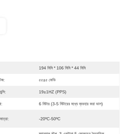
194 মিমি * 106 মিমি * 44 মিমি
েজ:
৫৫±৫ কেভি
ন্সি:
19±1HZ (PPS)
া:
6 মিটার (3-5 মিটারের মধ্যে ব্যবহার করা ভাল)
াত্রা:
-20ºC-50ºC
ম্যানুয়াল-স্টপ, 3-একটানা 5-সেকেন্ডের বৈদ্যুতিক 