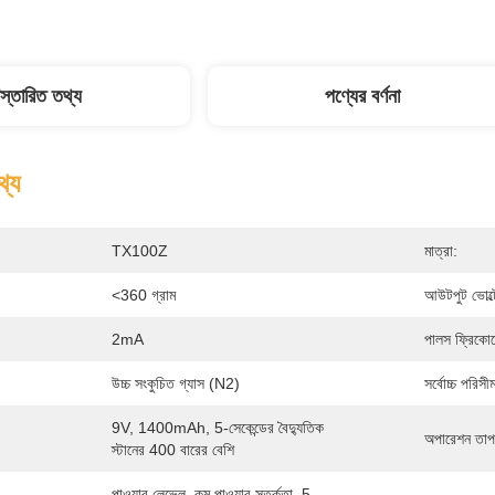
িস্তারিত তথ্য
পণ্যের বর্ণনা
থ্য
TX100Z
মাত্রা:
<360 গ্রাম
আউটপুট ভোল্ট
2mA
পালস ফ্রিকোয়ে
উচ্চ সংকুচিত গ্যাস (N2)
সর্বোচ্চ পরিসীম
9V, 1400mAh, 5-সেকেন্ডের বৈদ্যুতিক 
অপারেশন তাপম
স্টানের 400 বারের বেশি
পাওয়ার লেভেল, কম পাওয়ার সতর্কতা, 5-