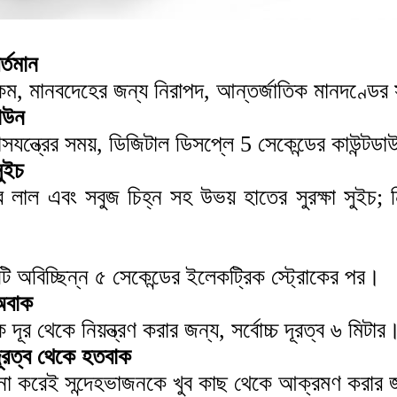
র্তমান
, মানবদেহের জন্য নিরাপদ, আন্তর্জাতিক মানদণ্ডের সাথ
াউন
বাসযন্ত্রের সময়, ডিজিটাল ডিসপ্লে 5 সেকেন্ডের কাউন্টড
ুইচ
টের লাল এবং সবুজ চিহ্ন সহ উভয় হাতের সুরক্ষা সুইচ;
 অবিচ্ছিন্ন ৫ সেকেন্ডের ইলেকট্রিক স্ট্রোকের পর।
অবাক
দূর থেকে নিয়ন্ত্রণ করার জন্য, সর্বোচ্চ দূরত্ব ৬ মিটার
দূরত্ব থেকে হতবাক
 না করেই সন্দেহভাজনকে খুব কাছ থেকে আক্রমণ করার জ