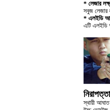
* লেজার লক্ষ্
সবুজ লেজার ল
* এলইডি 
এটি এলইডি আ
নিরাপত্ত
স্থায়ী আঘাত