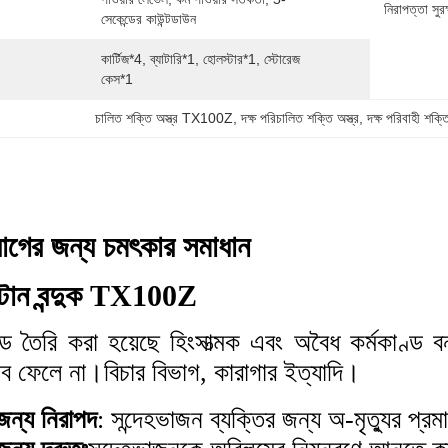
নিরাপত্তা সুরক
সেকেন্ডের কাউন্টডাউন
কার্টিজ*4, ব্যাটারি*1, হোলস্টার*1, স্টোরেজ 
কেস*1
চালিত শক্তি অস্ত্র TX100Z
, 
দক্ষ পরিচালিত শক্তি অস্ত্র
, 
দক্ষ পরিবাহী শক্তি
োগের জন্য চমৎকার সমাধান
টান বন্দুক TX100Z
ড তৈরি করা হয়েছে হিংসাত্মক এবং অবৈধ কর্মকাণ্ড 
ভাব ফেলে না।বিচার বিভাগ, কারাগার ইত্যাদি।
জন্য নিরাপদ
: সন্দেহভাজন ব্যক্তির জন্য অ-মৃত্যুর প্রম