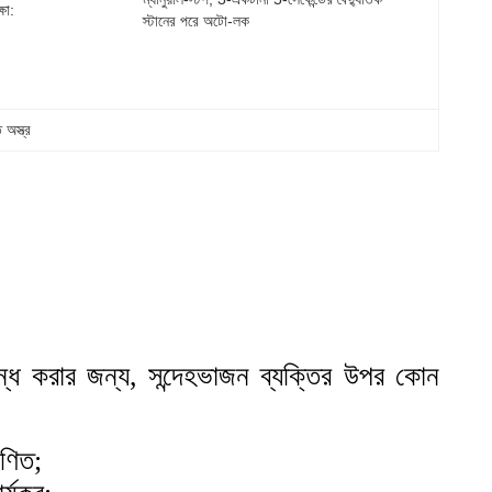
্ষা:
স্টানের পরে অটো-লক
 অস্ত্র
বন্ধ করার জন্য, সন্দেহভাজন ব্যক্তির উপর কোন
াণিত;