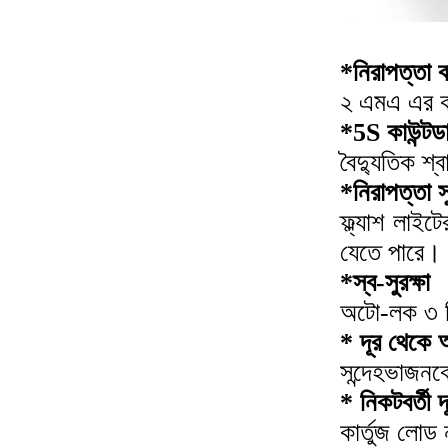
*নিরাপত্তা ব
২ এমএ এর কম
*5S কাউন্টড
বৈদ্যুতিক শ্
*নিরাপত্তা স
ফ্ল্যাশ লাই
যেতে পারে।
*স্ব-সুরক্ষা
অটো-লক ৩ টি
* দূর থেকে 
সন্দেহভাজনকে 
* নিকটবর্তী 
কার্তুজ লোড