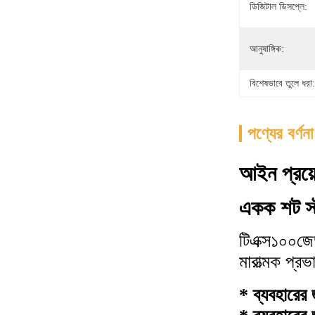
ডিজিটাল ডিসপ্লে:
আনুষাঙ্গিক:
বিশেষভাবে তুলে ধরা:
পণ্যের বর্ণনা
আইন প্রয়
একক শট স্
টিএক্স১০০জে
মারাত্মক প্র
* ব্যবহারের 