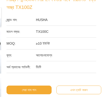
অস্ত্র TX100Z
ব্র্যান্ড নাম:
HUSHA
মডেল নম্বর:
TX100C
MOQ:
≥10 ইউনিট
মূল্য:
আলোচনাযোগ্য
অর্থ প্রদানের শর্তাবলী:
টি/টি
সেরা দাম পান
এখন চ্যাট করুন