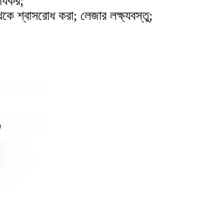
র্যকর;
থেকে শ্বাসরোধ করা; লেজার লক্ষ্যবস্তু;