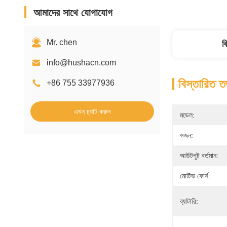
আমাদের সাথে যোগাযোগ
Mr. chen
ব
info@hushacn.com
বিস্তারিত ত
+86 755 33977936
এখন চ্যাট করুন
মডেল:
ওজন:
আউটপুট বর্তমান:
মোটিভ ফোর্স:
ব্যাটারি: