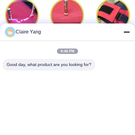
Claire Yang
ট্যাগ:
বৈদ্যুতিক শক অস্ত্র
হুশা স্টান বন্দুক
9:46 PM
বৈদ্যুতিক শক বন্দুক
Good day, what product are you looking for?
দ্রুত যোগাযোগ
ঠিকানা
১৭ তলা, ব্লক ৯এ, বাওনেং সায়েন্স পার্ক, চিংহু কমিউনিটি, লংহুয়া জেলা, শেনঝেন সিটি,
গুয়াংডং প্রদেশ, চীন
টেলিফোন