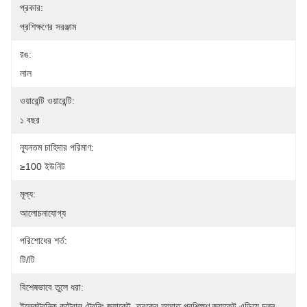
প্রকার:
প্রশিক্ষণের সরঞ্জাম
রঙ:
লাল
ওয়ারেন্টি ওয়ারেন্টি:
১ বছর
ন্যূনতম চাহিদার পরিমাণ:
≥100 ইউনিট
মূল্য:
আলোচনাযোগ্য
পরিশোধের শর্ত:
টি/টি
বিশেষভাবে তুলে ধরা:
ইলেকট্রনিক কন্ট্রোল ট্রেনিং জ্যাকেট
, 
ত্বকের আঘাত প্রশিক্ষণ জ্যাকেট এড়িয়ে চলুন