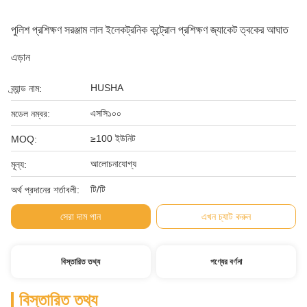
পুলিশ প্রশিক্ষণ সরঞ্জাম লাল ইলেকট্রনিক কন্ট্রোল প্রশিক্ষণ জ্যাকেট ত্বকের আঘাত
এড়ান
HUSHA
ব্র্যান্ড নাম:
এসসি১০০
মডেল নম্বর:
≥100 ইউনিট
MOQ:
আলোচনাযোগ্য
মূল্য:
টি/টি
অর্থ প্রদানের শর্তাবলী:
সেরা দাম পান
এখন চ্যাট করুন
বিস্তারিত তথ্য
পণ্যের বর্ণনা
বিস্তারিত তথ্য