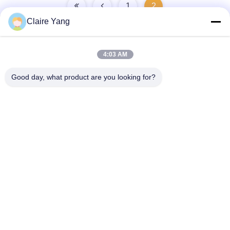
1
2
Claire Yang
4:03 AM
দ্রুত যোগাযোগ
Good day, what product are you looking for?
ঠিকানা
১৭ তলা, ব্লক ৯এ, বাওনেং সায়েন্স পার্ক, চিংহু কমিউনিটি, লংহুয়া জেলা, শেনঝেন সিটি,
গুয়াংডং প্রদেশ, চীন
টেলিফোন
86-0755-33977936
ই-মেইল
info@hushacn.com